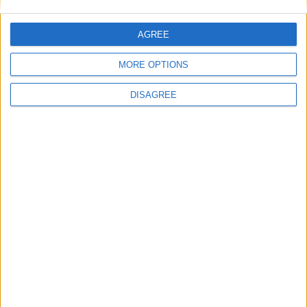
Nom
*
AGREE
MORE OPTIONS
E-mail
*
DISAGREE
Site web
Enregistrer mon nom, mon e-mail et mon site
dans le navigateur pour mon prochain commentaire.