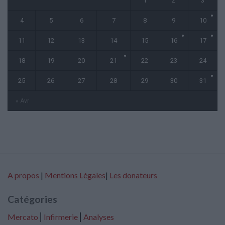
1
2
3
4
5
6
7
8
9
10
11
12
13
14
15
16
17
18
19
20
21
22
23
24
25
26
27
28
29
30
31
« Avr
A propos
|
Mentions Légales
|
Les donateurs
Catégories
Mercato
⎢
Infirmerie
⎢
Analyses