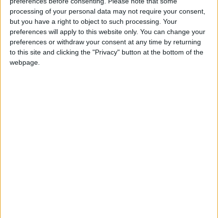
preferences before consenting.
Please note that some
2023, date de sa dernière sélection.
processing of your personal data may not require your consent,
but you have a right to object to such processing. Your
Fati (10 sélections, 2 buts) avait pourtant cru possible un
preferences will apply to this website only. You can change your
retour avec l’Espagne, comme il l’avait exprimé au début du
preferences or withdraw your consent at any time by returning
mois de mai
dans les colonnes de
Marca
: «
Ce serait un rêve
.
to this site and clicking the "Privacy" button at the bottom of the
webpage.
J’essaie de faire mon travail et, si cette récompense arrive, je
serais très heureux. Je suis serein, je travaille et je fais mon
boulot. Si la Coupe du monde doit arriver, elle arrivera. Et
sinon, je continuerai à travailler pour être dans la prochaine
sélection.
»
En octobre, après les bons débuts de Fati avec l’ASM, le
sélectionneur espagnol avait
entrouvert la porte
pour le
retour du natif de Bissau. Elle s’est finalement refermée.