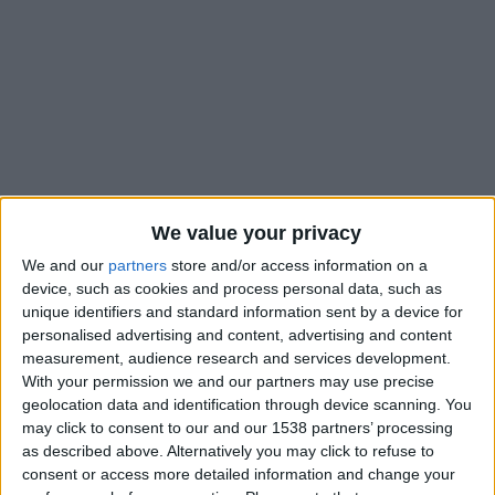
We value your privacy
We and our
partners
store and/or access information on a
device, such as cookies and process personal data, such as
unique identifiers and standard information sent by a device for
Avec 12 buts inscrits sous les couleurs de l’AS Monaco, Ansu
personalised advertising and content, advertising and content
Fati n’a jamais été aussi prolifique que cette saison dans sa
measurement, audience research and services development.
carrière. Mais cela n’a pas suffi pour envoyer l’attaquant de 23
With your permission we and our partners may use precise
ans, prêté par le FC Barcelone, à la Coupe du monde. Il y a
geolocation data and identification through device scanning. You
quelques jours,
AS
avait indiqué qu’il avait ses chances, sauf
may click to consent to our and our 1538 partners’ processing
que le nom du joueur était introuvable sur la liste des 26
as described above. Alternatively you may click to refuse to
consent or access more detailed information and change your
dévoilée par Luis De La Fuente, comme c’est le cas depuis