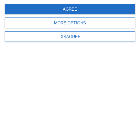
E-mail
*
AGREE
MORE OPTIONS
Site web
DISAGREE
Enregistrer mon nom, mon e-mail et mon site
dans le navigateur pour mon prochain commentaire.
DANS L'ACTU
Monaco passe à l’attaque pour Ghedjemis