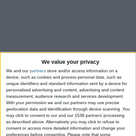
We value your privacy
We and our
partners
store and/or access information on a
device, such as cookies and process personal data, such as
unique identifiers and standard information sent by a device for
personalised advertising and content, advertising and content
L’AS Monaco est en passe de faire un gros coup sur le marché
measurement, audience research and services development.
des jeunes talents. Comme cela était
pressenti depuis
With your permission we and our partners may use precise
geolocation data and identification through device scanning. You
plusieurs semaines
, Aymen Assab, qui a évolué cette saison
may click to consent to our and our 1538 partners’ processing
avec les U19 du Paris Saint-Germain, devrait bien s’engager
as described above. Alternatively you may click to refuse to
sur le Rocher, selon
L’Équipe
. D’autres sources indiquent que le
consent or access more detailed information and change your
milieu de terrain de 17 ans pourrait également être à la
preferences before consenting.
Please note that some