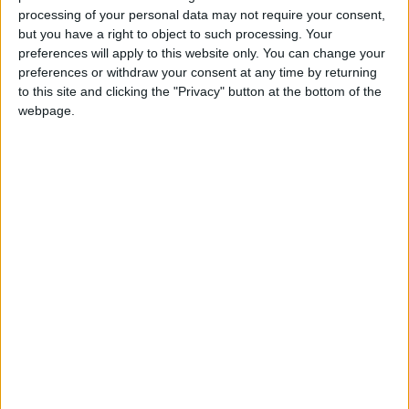
reprise de l’entraînement avec le groupe professionnel, le 6
processing of your personal data may not require your consent,
but you have a right to object to such processing. Your
juillet.
preferences will apply to this website only. You can change your
preferences or withdraw your consent at any time by returning
Assab a réussi une saison pleine (33 matches), récompensée
to this site and clicking the "Privacy" button at the bottom of the
d’un
trophée « Golden Kid U19 »
, et surtout par un succès en
webpage.
Coupe Gambardella, vendredi, contre Montpellier (3-2). Mais
celle-ci n’est pas terminée, puisque le PSG est encore en lice
pour gagner le Championnat U19. En demi-finales, les
Parisiens seront opposés à Angers, et en cas de qualification
pour la finale, Assab pourrait croiser l’ASM.