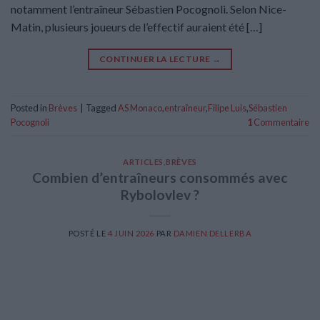
notamment l’entraîneur Sébastien Pocognoli. Selon Nice-
Matin, plusieurs joueurs de l’effectif auraient été […]
CONTINUER LA LECTURE
→
Posted in
Brèves
|
Tagged
AS Monaco
,
entraîneur
,
Filipe Luis
,
Sébastien
Pocognoli
1
Commentaire
ARTICLES
,
BRÈVES
Combien d’entraîneurs consommés avec
Rybolovlev ?
POSTÉ LE
4 JUIN 2026
PAR
DAMIEN DELLERBA