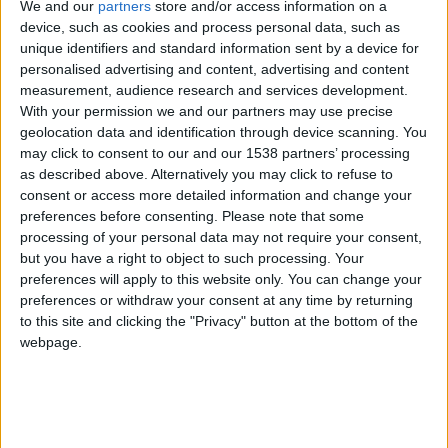
We and our
partners
store and/or access information on a
device, such as cookies and process personal data, such as
unique identifiers and standard information sent by a device for
personalised advertising and content, advertising and content
measurement, audience research and services development.
With your permission we and our partners may use precise
geolocation data and identification through device scanning. You
may click to consent to our and our 1538 partners’ processing
as described above. Alternatively you may click to refuse to
Lundi, Sébastien Pocognoli a officiellement été débarqué de
consent or access more detailed information and change your
l’AS Monaco. L’entraîneur belge a fait les frais de résultats
preferences before consenting.
Please note that some
décevants qui ne lui ont pas permis d’atteindre les objectifs
processing of your personal data may not require your consent,
du club, à savoir une qualification pour la Ligue des
but you have a right to object to such processing. Your
champions. Arrivé en octobre 2025, le technicien n’aura
preferences will apply to this website only. You can change your
preferences or withdraw your consent at any time by returning
finalement passé que quelques mois sur le Rocher. Une […]
to this site and clicking the "Privacy" button at the bottom of the
webpage.
CONTINUER LA LECTURE
→
Posted in
Articles
,
Brèves
|
Tagged
Adi Hütter
,
AS
Monaco
,
entraîneur
,
Leonardo Jardim
,
Niko Kovac
,
Philippe