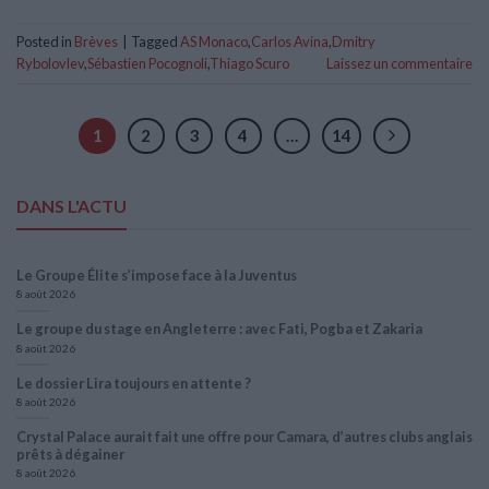
Posted in
Brèves
|
Tagged
AS Monaco
,
Carlos Avina
,
Dmitry
Rybolovlev
,
Sébastien Pocognoli
,
Thiago Scuro
Laissez un commentaire
1
2
3
4
…
14
DANS L'ACTU
Le Groupe Élite s’impose face à la Juventus
8 août 2026
Le groupe du stage en Angleterre : avec Fati, Pogba et Zakaria
8 août 2026
Le dossier Lira toujours en attente ?
8 août 2026
Crystal Palace aurait fait une offre pour Camara, d’autres clubs anglais
prêts à dégainer
8 août 2026