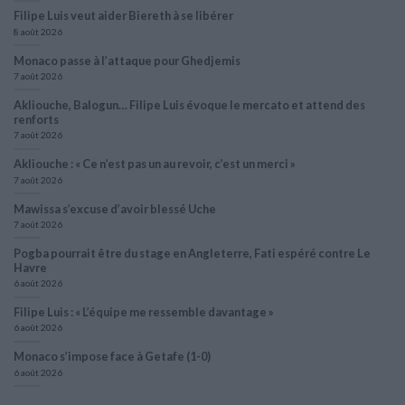
Filipe Luis veut aider Biereth à se libérer
8 août 2026
Monaco passe à l’attaque pour Ghedjemis
7 août 2026
Akliouche, Balogun… Filipe Luis évoque le mercato et attend des
renforts
7 août 2026
Akliouche : « Ce n’est pas un au revoir, c’est un merci »
7 août 2026
Mawissa s’excuse d’avoir blessé Uche
7 août 2026
Pogba pourrait être du stage en Angleterre, Fati espéré contre Le
Havre
6 août 2026
Filipe Luis : « L’équipe me ressemble davantage »
6 août 2026
Monaco s’impose face à Getafe (1-0)
6 août 2026