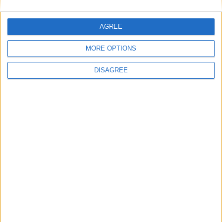
Pourquoi Monaco va devoir
Monaco peut-il espérer une
AGREE
payer des amendes pour Filipe
place en Ligue Europa ?
Luis ?
MORE OPTIONS
DISAGREE
Laisser un commentaire
Votre adresse e-mail ne sera pas publiée.
Les champs
obligatoires sont indiqués avec
*
Commentaire
*
Nom
*