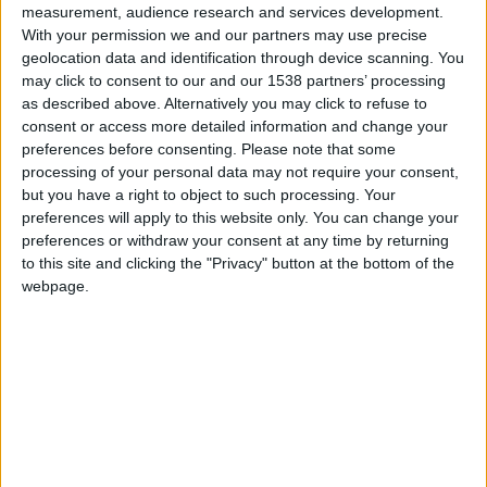
measurement, audience research and services development.
l’ASM et pour tenter de remplir les objectifs du club de la
With your permission we and our partners may use precise
Principauté.
geolocation data and identification through device scanning. You
may click to consent to our and our 1538 partners’ processing
«
Aujourd’hui, mon parcours à l’AS Monaco prend fin
, a-t-il
as described above. Alternatively you may click to refuse to
écrit.
J’ai abordé cette mission avec sincérité, énergie et la
consent or access more detailed information and change your
preferences before consenting.
Please note that some
volonté de donner le meilleur de moi-même chaque jour au
processing of your personal data may not require your consent,
service du club. Toutes les expériences ne se terminent pas
but you have a right to object to such processing. Your
comme on l’espérait, mais chacune apporte des
preferences will apply to this website only. You can change your
enseignements précieux pour la suite. Je reste profondément
preferences or withdraw your consent at any time by returning
attaché aux valeurs de travail, d’exigence et de
to this site and clicking the "Privacy" button at the bottom of the
webpage.
développement qui m’accompagnent depuis le début de ma
carrière et qui ont guidé mon passage à l’AS Monaco.
»