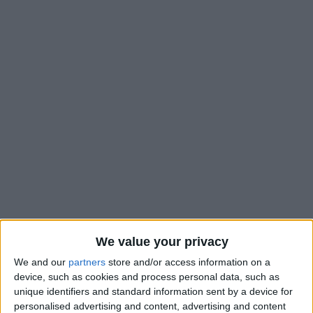
Ce lundi, l’AS Monaco
a annoncé la fin de la mission de
We value your privacy
Sébastien Pocognoli
sur le banc de l’équipe première.
We and our
partners
store and/or access information on a
L’entraîneur de 38 ans, qui
sera remplacé par Filipe Luis
, a
device, such as cookies and process personal data, such as
publiquement réagi à son licenciement sur son compte
unique identifiers and standard information sent by a device for
personalised advertising and content, advertising and content
Instagram
, en expliquant avoir fait de son mieux pour relever