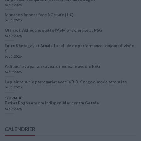
6 août 2026
Monaco s’impose face à Getafe (1-0)
6 août 2026
Officiel : Akliouche quitte l’ASM et s’engage au PSG
6 août 2026
Entre Khetagov et Arnaiz, la cellule de performance toujours divisée
?
6 août 2026
Akliouche va passer sa visite médicale avec le PSG
6 août 2026
La plainte sur le partenariat avec la R.D. Congo classée sans suite
6 août 2026
1 COMMENT
Fati et Pogba encore indisponibles contre Getafe
6 août 2026
CALENDRIER