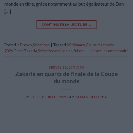
monde en titre, grâce notamment au but égalisateur de Dan
[…]
CONTINUER LA LECTURE
→
Posted in
Brèves
,
Sélections
|
Tagged
AS Monaco
,
Coupe du monde
2026
,
Denis Zakaria
,
Sélections nationales
,
Suisse
Laissez un commentaire
BRÈVES
,
SÉLECTIONS
Zakaria en quarts de finale de la Coupe
du monde
POSTÉ LE
8 JUILLET 2026
PAR
DAMIEN DELLERBA