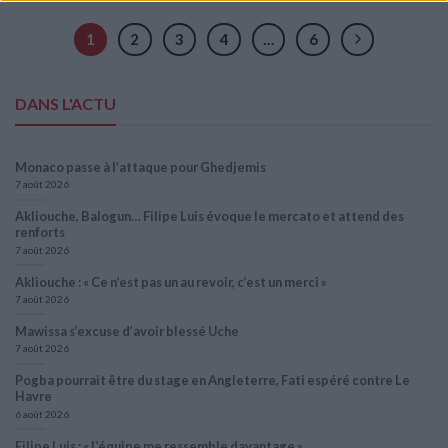
1
2
3
4
…
6
DANS L'ACTU
Monaco passe à l’attaque pour Ghedjemis
7 août 2026
Akliouche, Balogun… Filipe Luis évoque le mercato et attend des
renforts
7 août 2026
Akliouche : « Ce n’est pas un au revoir, c’est un merci »
7 août 2026
Mawissa s’excuse d’avoir blessé Uche
7 août 2026
Pogba pourrait être du stage en Angleterre, Fati espéré contre Le
Havre
6 août 2026
Filipe Luis : « L’équipe me ressemble davantage »