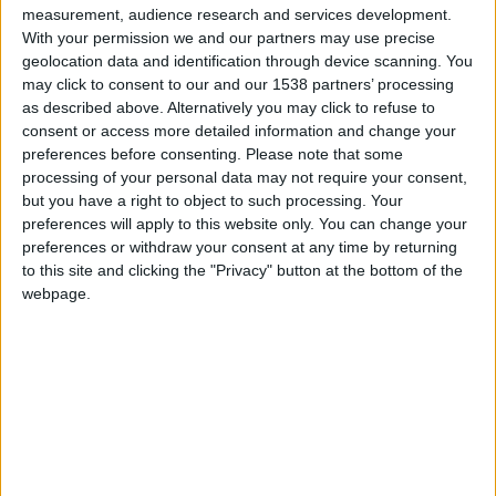
measurement, audience research and services development.
2026. La Suisse est venue à bout de la Colombie de James
With your permission we and our partners may use precise
Rodriguez lors de la séance de tirs au but (0-0, 4-3 aux t.a.b.).
geolocation data and identification through device scanning. You
Comme en […]
may click to consent to our and our 1538 partners’ processing
as described above. Alternatively you may click to refuse to
CONTINUER LA LECTURE
→
consent or access more detailed information and change your
preferences before consenting.
Please note that some
processing of your personal data may not require your consent,
but you have a right to object to such processing. Your
Posted in
Brèves
,
Sélections
|
Tagged
AS Monaco
,
Coupe du monde
preferences will apply to this website only. You can change your
2026
,
Denis Zakaria
,
Sélections nationales
,
Suisse
Laissez un commentaire
preferences or withdraw your consent at any time by returning
to this site and clicking the "Privacy" button at the bottom of the
BRÈVES
,
SÉLECTIONS
webpage.
Zakaria qualifié pour les 8es de la Coupe
du monde avec la Suisse
POSTÉ LE
3 JUILLET 2026
PAR
DAMIEN DELLERBA