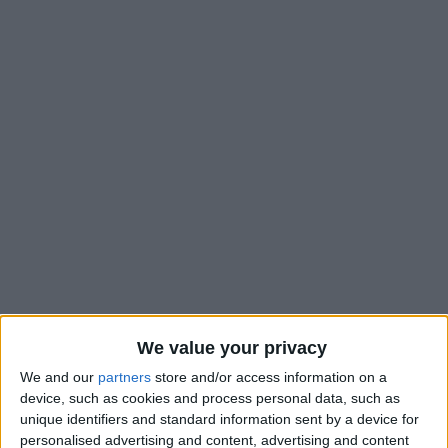
We value your privacy
We and our
partners
store and/or access information on a
Denis Zakaria rejoint Maghnes Akliouche en quarts de finale.
device, such as cookies and process personal data, such as
Le milieu défensif et le milieu offensif sont les derniers
unique identifiers and standard information sent by a device for
personalised advertising and content, advertising and content
représentants de l’AS Monaco dans cette Coupe du monde