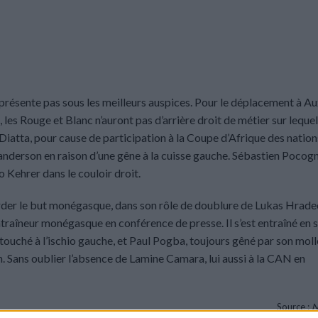
présente pas sous les meilleurs auspices. Pour le déplacement à Au
 les Rouge et Blanc n’auront pas d’arrière droit de métier sur lequel
iatta, pour cause de participation à la Coupe d’Afrique des nations
 Vanderson en raison d’une gêne à la cuisse gauche. Sébastien Pocogn
 Kehrer dans le couloir droit.
arder le but monégasque, dans son rôle de doublure de Lukas Hradec
ntraîneur monégasque en conférence de presse. Il s’est entraîné en s
 touché à l’ischio gauche, et Paul Pogba, toujours gêné par son moll
. Sans oublier l’absence de Lamine Camara, lui aussi à la CAN en
Source :
N