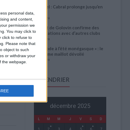
Officiel : Cabral prolonge jusqu’en
2031
cess personal data,
5 août 2026
tising and content,
your permission we
L’agent de Golovin confirme des
ng. You may click to
négociations avec d’autres clubs
click to refuse to
4 août 2026
ng.
Please note that
« Une ode à l’été monégasque » : le
o object to such
troisième maillot dévoilé
ces or withdraw your
4 août 2026
 of the webpage.
CALENDRIER
GREE
décembre 2025
L
M
M
J
V
S
D
1
2
3
4
5
6
7