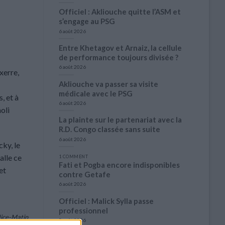
Officiel : Akliouche quitte l’ASM et
s’engage au PSG
6 août 2026
Entre Khetagov et Arnaiz, la cellule
de performance toujours divisée ?
6 août 2026
xerre,
Akliouche va passer sa visite
médicale avec le PSG
, et à
6 août 2026
oli
La plainte sur le partenariat avec la
R.D. Congo classée sans suite
6 août 2026
ky, le
alle ce
1 COMMENT
Fati et Pogba encore indisponibles
et
contre Getafe
6 août 2026
Officiel : Malick Sylla passe
professionnel
ice-Matin
5 août 2026