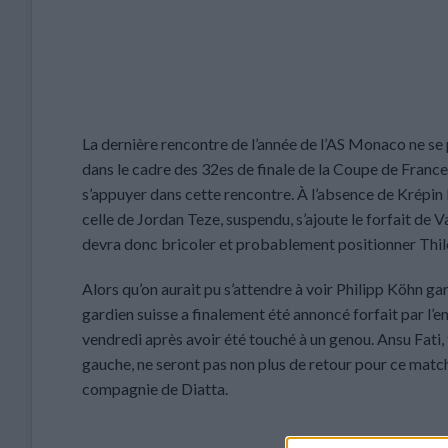
La dernière rencontre de l’année de l’AS Monaco ne se 
dans le cadre des 32es de finale de la Coupe de France,
s’appuyer dans cette rencontre. À l’absence de Krépin D
celle de Jordan Teze, suspendu, s’ajoute le forfait de
devra donc bricoler et probablement positionner Thilo
Alors qu’on aurait pu s’attendre à voir Philipp Köhn g
gardien suisse a finalement été annoncé forfait par l’e
vendredi après avoir été touché à un genou. Ansu Fati,
gauche, ne seront pas non plus de retour pour ce match
compagnie de Diatta.