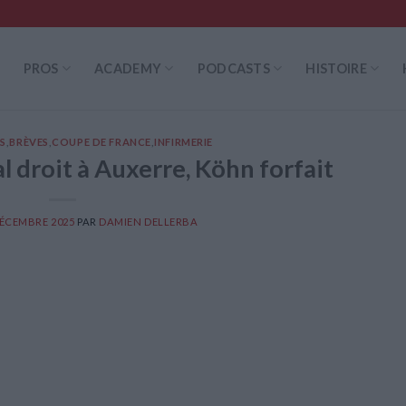
PROS
ACADEMY
PODCASTS
HISTOIRE
S
,
BRÈVES
,
COUPE DE FRANCE
,
INFIRMERIE
l droit à Auxerre, Köhn forfait
DÉCEMBRE 2025
PAR
DAMIEN DELLERBA