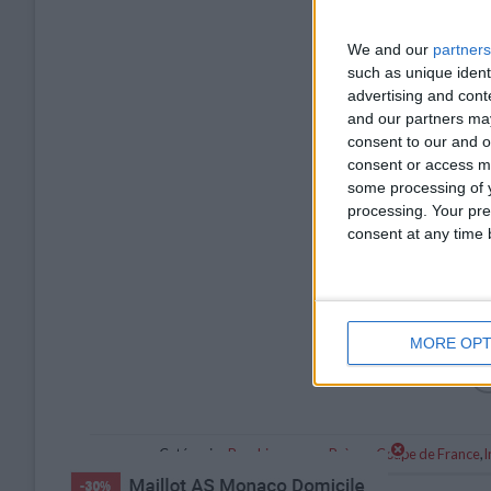
We and our
partners
such as unique ident
advertising and con
and our partners may
consent to our and o
consent or access m
some processing of y
processing. Your pre
consent at any time b
MORE OPT
Catégorie :
Breakings news
,
Brèves
,
Coupe de France
,
I