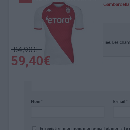
Monaco opposé à Saint-Étienne en Gambardella
Laisser un commentaire
Votre adresse e-mail ne sera pas publiée.
Les cham
Commentaire
*
Nom
*
E-mail
*
Enregistrer mon nom, mon e-mail et mon site