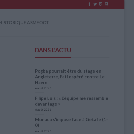
HISTORIQUE ASMFOOT
DANS L'ACTU
Pogba pourrait être du stage en
Angleterre, Fati espéré contre Le
Havre
6 août 2026
Filipe Luis : « L’équipe me ressemble
davantage »
6 août 2026
Monaco s’impose face à Getafe (1-
0)
6 août 2026