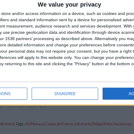
We value your privacy
store and/or access information on a device, such as cookies and pro
ifiers and standard information sent by a device for personalised adver
tent measurement, audience research and services development.
With 
 use precise geolocation data and identification through device scanni
ur 1538 partners’ processing as described above. Alternatively you may 
ore detailed information and change your preferences before consenti
our personal data may not require your consent, but you have a right t
ferences will apply to this website only. You can change your preferen
y returning to this site and clicking the "Privacy" button at the bottom
IONS
DISAGREE
A
nfirmerie
Tags :
AS Monaco
,
Coupe de France
,
Infirmerie
,
Philipp Köhn
,
Vanderson
.