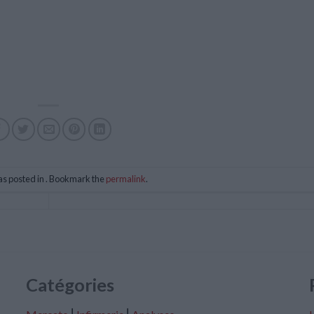
as posted in . Bookmark the
permalink
.
Catégories