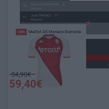
Ekene CHUKWUANI
9
18
Attaquant
Joan TINCRES
17
11
Attaquant
Romaric ETONDE
11
17
Attaquant
Détails
Date
Heure
2 décembre 2025
20h00