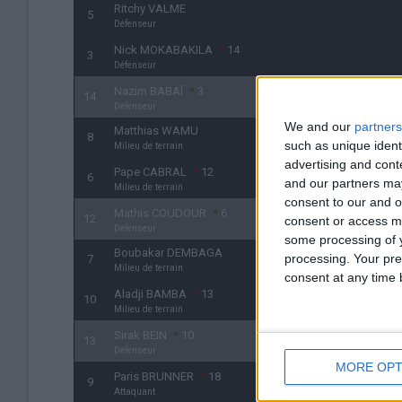
Ritchy VALME
5
Défenseur
Nick MOKABAKILA
14
3
Défenseur
Nazim BABAÏ
3
14
Défenseur
We and our
partners
Matthias WAMU
8
such as unique ident
Milieu de terrain
advertising and con
Pape CABRAL
12
6
and our partners may
Milieu de terrain
consent to our and o
Mathis COUDOUR
6
12
consent or access m
Défenseur
some processing of y
Boubakar DEMBAGA
processing. Your pre
7
Milieu de terrain
consent at any time b
Aladji BAMBA
13
10
Milieu de terrain
Sirak BEIN
10
13
Défenseur
MORE OPT
Paris BRUNNER
18
9
Attaquant