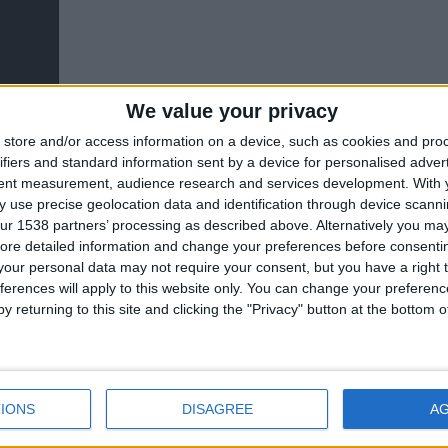
We value your privacy
store and/or access information on a device, such as cookies and pro
ifiers and standard information sent by a device for personalised adver
tent measurement, audience research and services development.
With 
 use precise geolocation data and identification through device scanni
ur 1538 partners’ processing as described above. Alternatively you may 
ore detailed information and change your preferences before consenti
our personal data may not require your consent, but you have a right t
ferences will apply to this website only. You can change your preferen
84'
y returning to this site and clicking the "Privacy" button at the bottom
IONS
DISAGREE
A
16', 52'