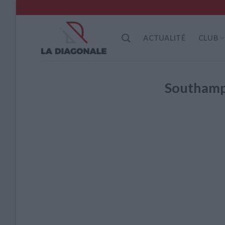
Skip
to
content
ACTUALITÉ
CLUB
Southamp