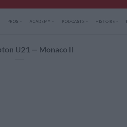
PROS
ACADEMY
PODCASTS
HISTOIRE
ton U21 — Monaco II