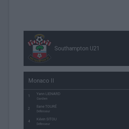
Southampton U21
Monaco II
Yann LIENARD
1
Gardien
Ilane TOURÉ
2
Défenseur
Kévin SITOU
4
Défenseur