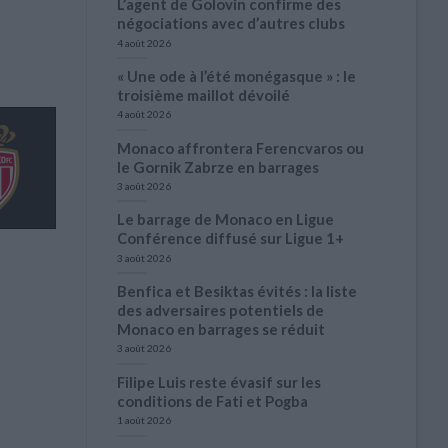
L’agent de Golovin confirme des
négociations avec d’autres clubs
4 août 2026
« Une ode à l’été monégasque » : le
troisième maillot dévoilé
4 août 2026
Monaco affrontera Ferencvaros ou
le Gornik Zabrze en barrages
3 août 2026
Le barrage de Monaco en Ligue
Conférence diffusé sur Ligue 1+
3 août 2026
Benfica et Besiktas évités : la liste
des adversaires potentiels de
Monaco en barrages se réduit
3 août 2026
Filipe Luis reste évasif sur les
conditions de Fati et Pogba
1 août 2026