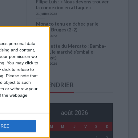
Filipe Luis : « Nous devons trouver
la connexion en attaque »
31 juillet 2026
Monaco tenu en échec par le
Cercle Bruges (2-2)
31 juillet 2026
cess personal data,
La Gazette du Mercato : Bamba-
tising and content,
Abline, le marché s’emballe
your permission we
(Podcast)
ng. You may click to
31 juillet 2026
click to refuse to
ng.
Please note that
o object to such
CALENDRIER
ces or withdraw your
 of the webpage.
août 2026
GREE
L
M
M
J
V
S
D
1
2