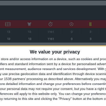
13
13
1161
0
3
13
13
1161
0
3
We value your privacy
store and/or access information on a device, such as cookies and pro
ifiers and standard information sent by a device for personalised adver
tent measurement, audience research and services development.
With 
 use precise geolocation data and identification through device scanni
5
5
450
0
1
ur 1538 partners’ processing as described above. Alternatively you may 
2
2
150
0
1
ore detailed information and change your preferences before consenti
7
7
600
0
2
our personal data may not require your consent, but you have a right t
ferences will apply to this website only. You can change your preferen
y returning to this site and clicking the "Privacy" button at the bottom