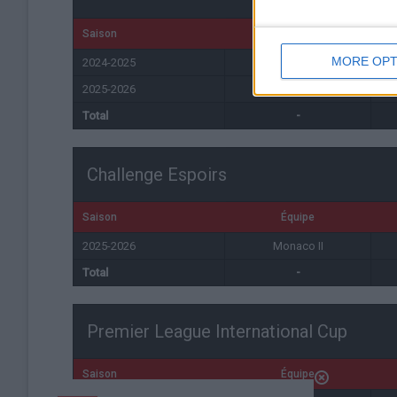
Saison
Équipe
MORE OPT
2024-2025
Monaco II
2025-2026
Monaco II
Total
-
Challenge Espoirs
Saison
Équipe
2025-2026
Monaco II
Total
-
Premier League International Cup
Saison
Équipe