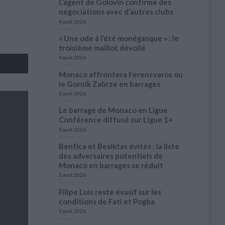
L’agent de Golovin confirme des
négociations avec d’autres clubs
4 août 2026
« Une ode à l’été monégasque » : le
troisième maillot dévoilé
4 août 2026
Monaco affrontera Ferencvaros ou
le Gornik Zabrze en barrages
3 août 2026
Le barrage de Monaco en Ligue
Conférence diffusé sur Ligue 1+
3 août 2026
Benfica et Besiktas évités : la liste
des adversaires potentiels de
Monaco en barrages se réduit
3 août 2026
Filipe Luis reste évasif sur les
conditions de Fati et Pogba
1 août 2026