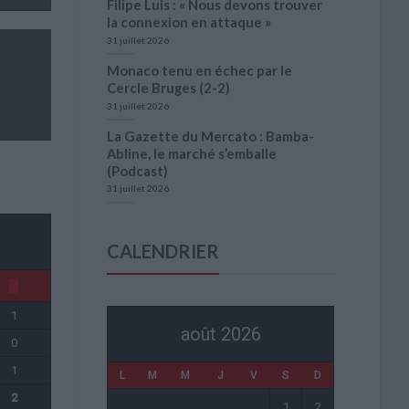
Filipe Luis : « Nous devons trouver
la connexion en attaque »
31 juillet 2026
Monaco tenu en échec par le
Cercle Bruges (2-2)
31 juillet 2026
La Gazette du Mercato : Bamba-
Abline, le marché s’emballe
(Podcast)
31 juillet 2026
CALENDRIER
1
août 2026
0
1
L
M
M
J
V
S
D
2
1
2