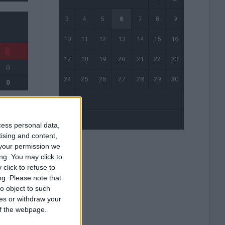
3
4
5
6
7
8
9
10
11
12
13
14
15
16
17
18
19
20
21
22
23
0
24
25
26
27
28
29
30
0
31
« Mai
cess personal data,
tising and content,
your permission we
ng. You may click to
0
click to refuse to
0
ng.
Please note that
0
o object to such
ces or withdraw your
 of the webpage.