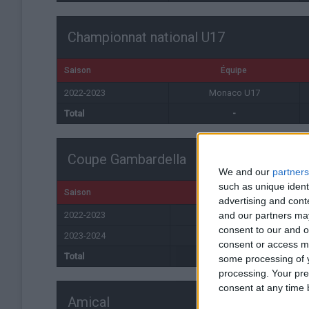
Championnat national U17
Saison
Équipe
2022-2023
Monaco U17
Total
-
Coupe Gambardella
We and our
partners
such as unique ident
Saison
Équipe
advertising and con
and our partners may
2022-2023
Monaco U19
consent to our and o
2023-2024
Monaco U19
consent or access m
Total
-
some processing of y
processing. Your pre
consent at any time b
Amical