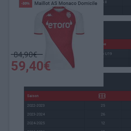
2025-2026
Monaco II
Total
-
Al Abtal Cup
Saison
Équipe
2023-2024
Monaco U19
Total
-
Total
Saison
2022-2023
25
2023-2024
26
2024-2025
12