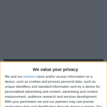
We value your privacy
We and our
partners
store and/or access information on a
device, such as cookies and process personal data, such as
unique identifiers and standard information sent by a device for
personalised advertising and content, advertising and content
Saint-Étienne U17
measurement, audience research and services development.
With your permission we and our partners may use precise
Monaco U17
geolocation data and identification through device scanning. You