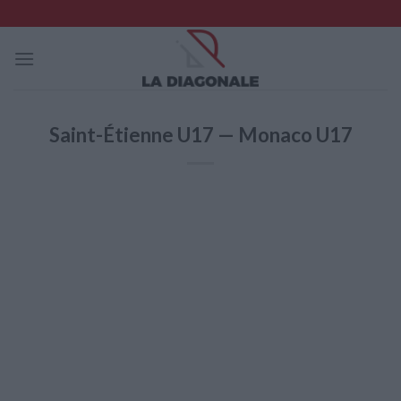
Skip
to
content
Saint-Étienne U17 — Monaco U17