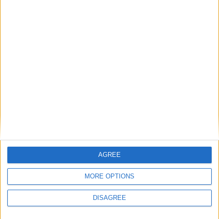
Entraîneur:
Manu DOS
SANTOS
Détails
Date
Heure
Compétition
Saison
Journée
4 septembre
Championnat
2022-
13h00
2
2022
national U17
2023
AGREE
MORE OPTIONS
DISAGREE