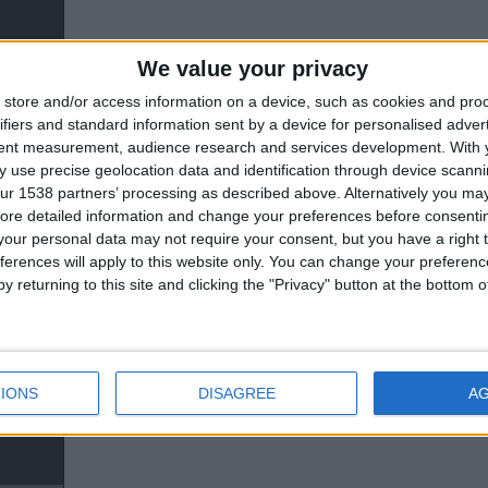
We value your privacy
store and/or access information on a device, such as cookies and pro
ifiers and standard information sent by a device for personalised adver
tent measurement, audience research and services development.
With 
 use precise geolocation data and identification through device scanni
ur 1538 partners’ processing as described above. Alternatively you may 
ore detailed information and change your preferences before consenti
our personal data may not require your consent, but you have a right t
ferences will apply to this website only. You can change your preferen
y returning to this site and clicking the "Privacy" button at the bottom
81'
IONS
DISAGREE
A
20'