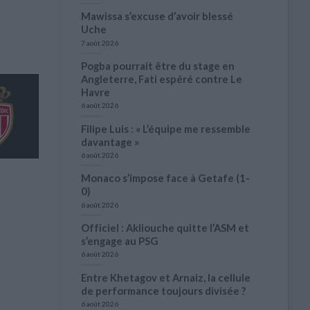
Mawissa s’excuse d’avoir blessé
Uche
7 août 2026
Pogba pourrait être du stage en
Angleterre, Fati espéré contre Le
Havre
6 août 2026
Filipe Luis : « L’équipe me ressemble
davantage »
6 août 2026
Monaco s’impose face à Getafe (1-
0)
6 août 2026
Officiel : Akliouche quitte l’ASM et
s’engage au PSG
6 août 2026
Entre Khetagov et Arnaiz, la cellule
de performance toujours divisée ?
6 août 2026