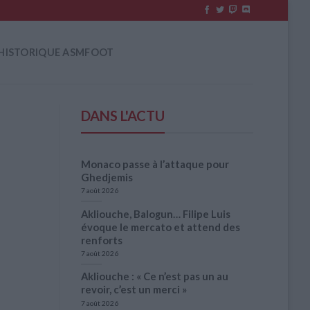
HISTORIQUE ASMFOOT
DANS L'ACTU
Monaco passe à l’attaque pour
Ghedjemis
7 août 2026
Akliouche, Balogun… Filipe Luis
évoque le mercato et attend des
renforts
7 août 2026
Akliouche : « Ce n’est pas un au
revoir, c’est un merci »
7 août 2026