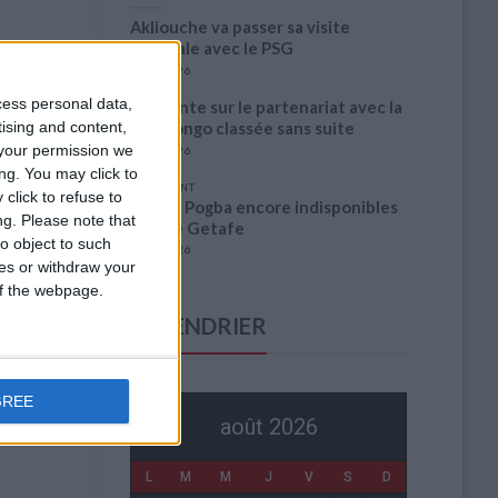
Akliouche va passer sa visite
médicale avec le PSG
6 août 2026
cess personal data,
La plainte sur le partenariat avec la
tising and content,
R.D. Congo classée sans suite
your permission we
6 août 2026
ng. You may click to
1 COMMENT
click to refuse to
Fati et Pogba encore indisponibles
ng.
Please note that
contre Getafe
o object to such
6 août 2026
ces or withdraw your
 of the webpage.
CALENDRIER
GREE
août 2026
L
M
M
J
V
S
D