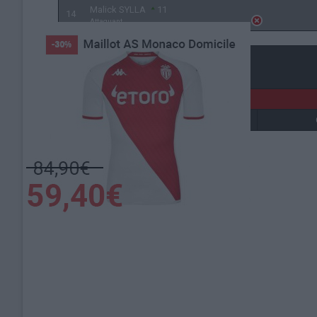
Malick SYLLA
11
14
Attaquant
Détails
Date
Heure
31 mars 2024
13h00