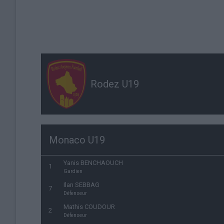
Rodez U19
Monaco U19
Yanis BENCHAOUCH
1
Gardien
Ilan SEBBAG
7
Défenseur
Mathis COUDOUR
2
Défenseur