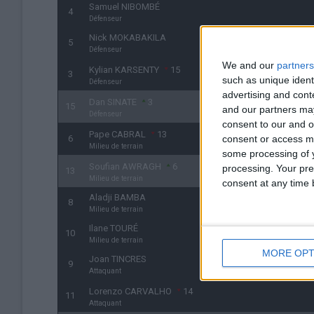
Samuel NIBOMBÉ
4
Défenseur
Nick MOKABAKILA
5
Défenseur
We and our
partners
Kylian KARSENTY
15
3
such as unique ident
Défenseur
advertising and con
Dan SINATE
3
15
and our partners may
Défenseur
consent to our and o
Pape CABRAL
13
6
consent or access m
Milieu de terrain
some processing of y
Soufian AWRAGH
6
processing. Your pre
13
Milieu de terrain
consent at any time b
Aladji BAMBA
8
Milieu de terrain
Ilane TOURÉ
10
Milieu de terrain
MORE OPT
Joan TINCRES
9
Attaquant
Lorenzo CARVALHO
14
11
Attaquant