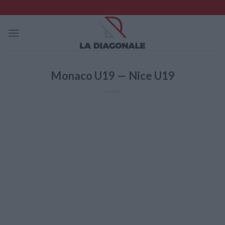
Skip
to
content
Monaco U19 — Nice U19