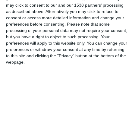
Monaco U19
may click to consent to our and our 1538 partners’ processing
as described above. Alternatively you may click to refuse to
consent or access more detailed information and change your
Nice U19
preferences before consenting.
Please note that some
processing of your personal data may not require your consent,
but you have a right to object to such processing. Your
preferences will apply to this website only. You can change your
preferences or withdraw your consent at any time by returning
to this site and clicking the "Privacy" button at the bottom of the
webpage.
21 octobre 2023
2
-
1
Terminé
Monaco U19