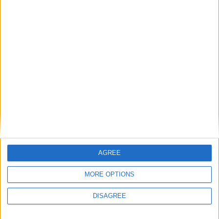
Détails
Date
Heure
Compétition
Saison
Journée
21 octobre
Championnat
2023-
15h00
9
2023
national U19
2024
Lieu de la rencontre
Stade intercommunal Saint-Jean-Cap-Ferrat
AGREE
MORE OPTIONS
DISAGREE