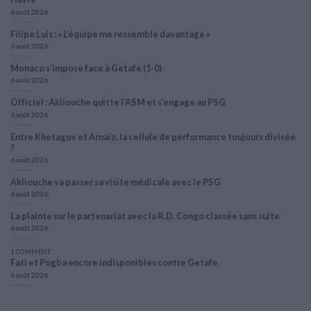
6 août 2026
Filipe Luis : « L’équipe me ressemble davantage »
6 août 2026
Monaco s’impose face à Getafe (1-0)
6 août 2026
Officiel : Akliouche quitte l’ASM et s’engage au PSG
6 août 2026
Entre Khetagov et Arnaiz, la cellule de performance toujours divisée
?
6 août 2026
Akliouche va passer sa visite médicale avec le PSG
6 août 2026
La plainte sur le partenariat avec la R.D. Congo classée sans suite
6 août 2026
1 COMMENT
Fati et Pogba encore indisponibles contre Getafe
6 août 2026