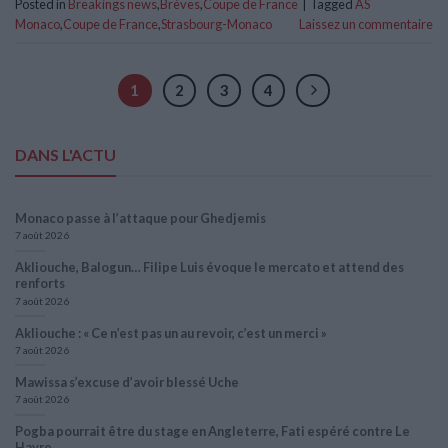
Posted in
Breakings news
,
Brèves
,
Coupe de France
|
Tagged
AS
Monaco
,
Coupe de France
,
Strasbourg-Monaco
Laissez un commentaire
1
2
3
4
DANS L'ACTU
Monaco passe à l’attaque pour Ghedjemis
7 août 2026
Akliouche, Balogun… Filipe Luis évoque le mercato et attend des
renforts
7 août 2026
Akliouche : « Ce n’est pas un au revoir, c’est un merci »
7 août 2026
Mawissa s’excuse d’avoir blessé Uche
7 août 2026
Pogba pourrait être du stage en Angleterre, Fati espéré contre Le
Havre