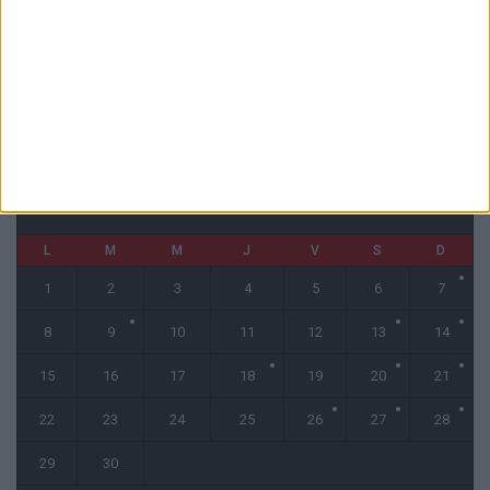
« Une ode à l’été monégasque » : le troisième maillot dévoilé
4 août 2026
CALENDRIER
septembre 2025
L
M
M
J
V
S
D
1
2
3
4
5
6
7
8
9
10
11
12
13
14
15
16
17
18
19
20
21
22
23
24
25
26
27
28
29
30