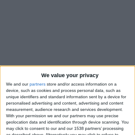
We value your privacy
We and our
partners
store and/or access information on a
device, such as cookies and process personal data, such as
Seulement 24 heures après avoir appris
le forfait d’Aleksandr
unique identifiers and standard information sent by a device for
Golovin
pour un mois, Adi Hütter est arrivé en conférence de
personalised advertising and content, advertising and content
presse avec deux mauvaises nouvelles et deux forfaits
measurement, audience research and services development.
With your permission we and our partners may use precise
supplémentaires avant d’aller affronter le Club Bruges en
geolocation data and identification through device scanning. You
Ligue des champions : «
Salisu s’est blessé contre Auxerre
may click to consent to our and our 1538 partners’ processing
après un duel et il ne peut pas être disponible. Et ce
as described above. Alternatively you may click to refuse to