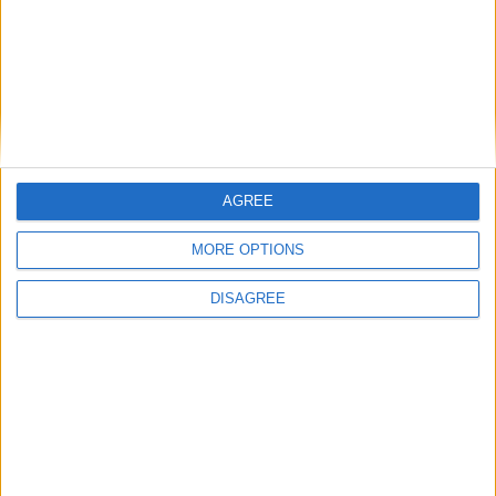
Votre adresse e-mail ne sera pas publiée.
Les champs
obligatoires sont indiqués avec
*
Commentaire
*
AGREE
MORE OPTIONS
Nom
*
DISAGREE
E-mail
*
Site web