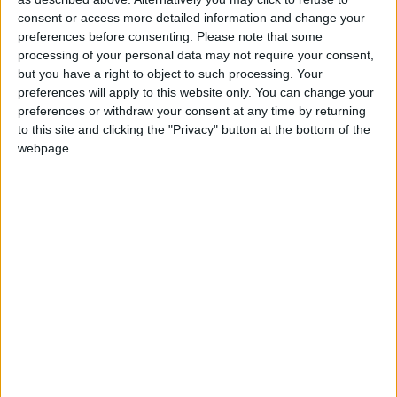
(mercredi) matin, mauvaise nouvelle, Denis Zakaria s’est
consent or access more detailed information and change your
blessé à l’adducteur. On va poursuivre les examens nous vous
preferences before consenting.
Please note that some
processing of your personal data may not require your consent,
tiendrons au courant, mais il devrait être absent plusieurs
but you have a right to object to such processing. Your
semaines
», a regretté l’entraîneur de l’AS Monaco.
preferences will apply to this website only. You can change your
preferences or withdraw your consent at any time by returning
Hütter va devoir trouver la bonne formule au milieu pour les
to this site and clicking the "Privacy" button at the bottom of the
semaines suivantes, alors que le calendrier va se charger :
webpage.
«
Nous sommes aussi contents des débuts d’Aladji Bamba
contre Auxerre,
a rappelé l’Autrichien.
C’est un jeune joueur
talentueux. Il peut remplacer Zakaria. Nous avons aussi
Mamadou Coulibaly, en plus de Lamine Camara. Si l’un d’eux
venait à se blesser, alors nous pourrions prendre un joueur
supplémentaire, mais pour l’instant nous en avons assez à ce
poste.
»
Mais l’ASM n’a pas l’intention d’accélérer le retour de Paul
Pogba, dont le retour est prévu après la trêve d’octobre.
«
Nous devons suivre notre processus avec lui, comme nous