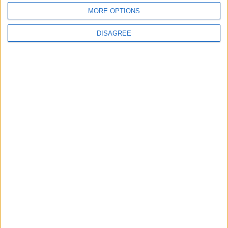
MORE OPTIONS
Site web
DISAGREE
Enregistrer mon nom, mon e-mail et mon site
dans le navigateur pour mon prochain commentaire.
DANS L'ACTU
Le Groupe Élite s’impose face à la Juventus
8 août 2026
Le groupe du stage en Angleterre : avec Fati, Pogba et Zakaria
8 août 2026