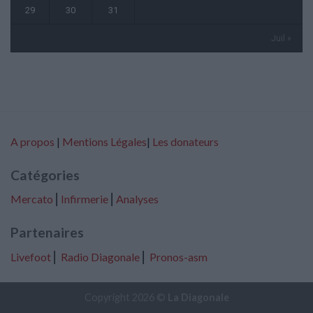
29
30
31
Juil »
A propos
|
Mentions Légales
|
Les donateurs
Catégories
Mercato
⎢
Infirmerie
⎢
Analyses
Partenaires
Livefoot
⎢
Radio Diagonale
⎢
Pronos-asm
Copyright 2026 ©
La Diagonale