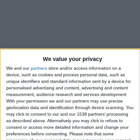
We value your privacy
We and our
partners
store and/or access information on a
device, such as cookies and process personal data, such as
unique identifiers and standard information sent by a device for
personalised advertising and content, advertising and content
Ruud van Nisterlooy a convoqué 22 joueurs pour ce
measurement, audience research and services development.
déplacement en Principauté. Les principales forces du groupe
With your permission we and our partners may use precise
hollandais sont présentes. En revanche, Monaco ne
geolocation data and identification through device scanning. You
retrouvera pas son ancien attaquant, Carlos Vinicius.
may click to consent to our and our 1538 partners’ processing
Madueke et Vertessen sont également absents.
as described above. Alternatively you may click to refuse to
consent or access more detailed information and change your
preferences before consenting.
Please note that some
Gardiens : Benitez, Drommel, Waterman.