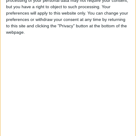
processing of your personal data may not require your consent,
but you have a right to object to such processing. Your
Défenseurs : Hoever, Luckassen, Mwene, Max, Obispo,
preferences will apply to this website only. You can change your
Oppegard, Ramalho, Teze.
preferences or withdraw your consent at any time by returning
to this site and clicking the "Privacy" button at the bottom of the
Milieux : Gutiérrez, Ledezma, Saibari, Sangaré, Til, van Ginkel,
webpage.
Veerman, X. Simons.
Attaquants : Bakayoko, de Jong, Gakpo.