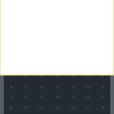
Filipe Luis : « L’équipe me ressemble davantage »
6 août 2026
Monaco s’impose face à Getafe (1-0)
6 août 2026
CALENDRIER
août 2022
L
M
M
J
V
S
D
1
2
3
4
5
6
7
8
9
10
11
12
13
14
15
16
17
18
19
20
21
22
23
24
25
26
27
28