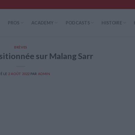
PROS
ACADEMY
PODCASTS
HISTOIRE
BRÈVES
ositionnée sur Malang Sarr
É LE
2 AOÛT 2022
PAR
ADMIN