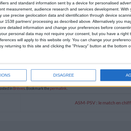
ifiers and standard information sent by a device for personalised adver
tent measurement, audience research and services development.
With 
 use precise geolocation data and identification through device scanni
ur 1538 partners’ processing as described above. Alternatively you may 
ore detailed information and change your preferences before consenti
our personal data may not require your consent, but you have a right t
ferences will apply to this website only. You can change your preferen
y returning to this site and clicking the "Privacy" button at the bottom
IONS
DISAGREE
A
osted in
Brèves
. Bookmark the
permalink
.
ASM-PSV : le match en chif