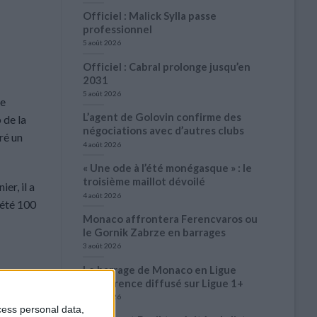
Officiel : Malick Sylla passe
professionnel
5 août 2026
Officiel : Cabral prolonge jusqu’en
2031
5 août 2026
ée
L’agent de Golovin confirme des
 de la
négociations avec d’autres clubs
ré un
4 août 2026
« Une ode à l’été monégasque » : le
troisième maillot dévoilé
er, il a
4 août 2026
lété 100
Monaco affrontera Ferencvaros ou
le Gornik Zabrze en barrages
3 août 2026
Le barrage de Monaco en Ligue
Conférence diffusé sur Ligue 1+
3 août 2026
cess personal data,