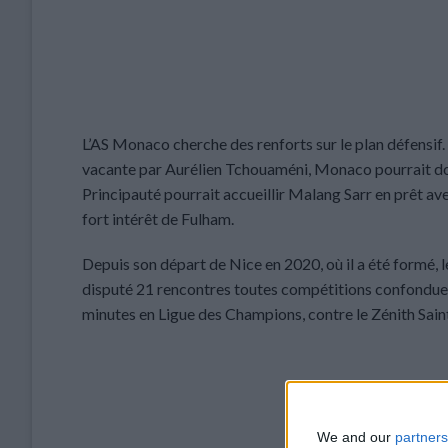
L’AS Monaco cherche des renforts sur le plan défensif. 
vacante par Aurélien Tchouaméni, Monaco pourrait doub
Principauté pourrait accueillir Malang Sarr en prêt av
fort intérêt de Fulham.
Depuis son départ de Nice en 2020, où il a été formé, le
disputé 21 rencontres toutes compétitions confondues
minutes en Ligue des Champions, contre le Zénith Saint
We and our
partners