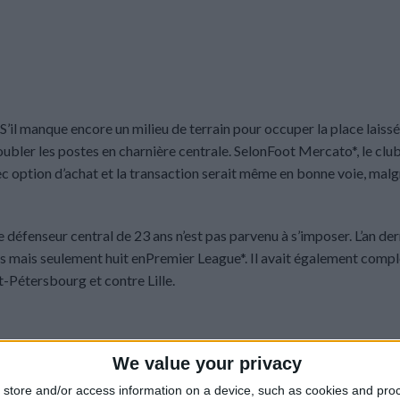
S’il manque encore un milieu de terrain pour occuper la place laiss
ler les postes en charnière centrale. SelonFoot Mercato*, le club
ec option d’achat et la transaction serait même en bonne voie, malg
 défenseur central de 23 ans n’est pas parvenu à s’imposer. L’an derni
 mais seulement huit enPremier League*. Il avait également comp
-Pétersbourg et contre Lille.
We value your privacy
store and/or access information on a device, such as cookies and pro