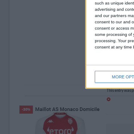
such as unique ident
advertising and con
and our partners may
consent to our and o
consent or access m
some processing of y
processing. Your pre
consent at any time b
MORE OPT
This entry was p
L’heure de vérité
Laisser un commentaire