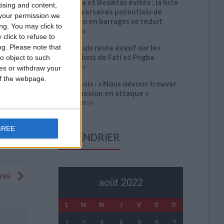
Benfica et Besiktas évités : la liste
tising and content,
des adversaires potentiels de
your permission we
Monaco en barrages se réduit
ng. You may click to
3 août 2026
click to refuse to
ng.
Please note that
Filipe Luis reste évasif sur les
conditions de Fati et Pogba
o object to such
1 août 2026
ces or withdraw your
 of the webpage.
Filipe Luis : « Nous devons trouver
la connexion en attaque »
31 juillet 2026
GREE
CALENDRIER
fres
août 2022
L
M
M
J
V
S
D
1
2
3
4
5
6
7