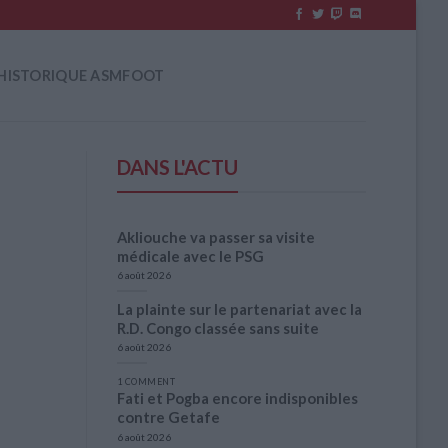
HISTORIQUE ASMFOOT
DANS L'ACTU
Akliouche va passer sa visite
médicale avec le PSG
6 août 2026
La plainte sur le partenariat avec la
R.D. Congo classée sans suite
6 août 2026
1 COMMENT
Fati et Pogba encore indisponibles
contre Getafe
6 août 2026