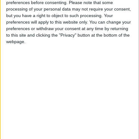
preferences before consenting.
Please note that some
professionnel au quotidien mais répondront ponctuellement à
processing of your personal data may not require your consent,
des besoins pour l’Academy.
but you have a right to object to such processing. Your
preferences will apply to this website only. You can change your
Le Directeur de la performance, James Bunce, a commenté
preferences or withdraw your consent at any time by returning
leur arrivée : «
Optimiser le bien-être, la préparation mentale
to this site and clicking the "Privacy" button at the bottom of the
webpage.
et la gestion des émotions sont des éléments essentiels de la
performance au sein du football professionnel. Dans ce
contexte, nous sommes ravis d’accueillir Émilie et Sophie, qui
ont chacune développé une grande expérience dans le sport
professionnel dans ce domaine tout au long de leur carrière.
Leur arrivée permet à l’AS Monaco de renforcer et
développer cet aspect au sein du département performance
et d’aller encore plus loin dans l’accompagnement des joueurs
sur et en dehors du terrain.
»