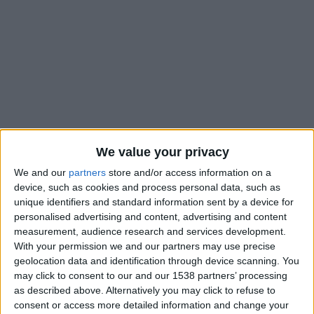
We value your privacy
We and our
partners
store and/or access information on a
device, such as cookies and process personal data, such as
unique identifiers and standard information sent by a device for
personalised advertising and content, advertising and content
Outre l’officialisation de la prolongation de Guillermo
measurement, audience research and services development.
Maripan (
lire par ailleurs
), l’AS Monaco a également annoncé
With your permission we and our partners may use precise
l’arrivée de deux nouvelles docteurs en psychologie du sport,
geolocation data and identification through device scanning. You
Emilie Thienot et Sophie Huguet. Elles intègreront la cellule
may click to consent to our and our 1538 partners’ processing
de performance que dirige James Bunce. Selon le
as described above. Alternatively you may click to refuse to
consent or access more detailed information and change your
communiqué du club, elles accompagneront l’effectif