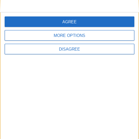
Nom
*
AGREE
MORE OPTIONS
E-mail
*
DISAGREE
Site web
Enregistrer mon nom, mon e-mail et mon site
dans le navigateur pour mon prochain commentaire.