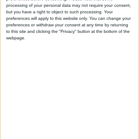
avant que les Rouges et Blanc n’inscrivent un troisième but
processing of your personal data may not require your consent,
but you have a right to object to such processing. Your
e
par l’intermédiaire de l’international U16 Joris Silvente (32
).
preferences will apply to this website only. You can change your
preferences or withdraw your consent at any time by returning
Quelques minutes avant le retour aux vestiaires, Joan Tincres
to this site and clicking the "Privacy" button at the bottom of the
a inscrit le quatrième but de la formation de la Principauté.
webpage.
e
C’est Dendani, auteur d’un doublé et de son 20
but de la
saison en quinze matchs, qui a parachevé le succès asémiste
(68e). Un succès probant pour les jeunes pousses de l’ASM
qui se maintiennent à la deuxième place au classement, deux
points derrière l’OGC Nice, mais font désormais un petit
écart avec Saint-Étienne, à quatre longueurs. Le week-end
prochain, Monaco ira affronter Lyon-La Duchère.