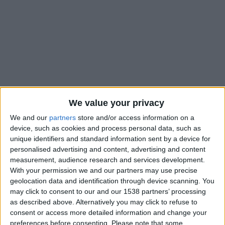
We value your privacy
We and our
partners
store and/or access information on a
device, such as cookies and process personal data, such as
unique identifiers and standard information sent by a device for
Les U17 de l’AS Monaco n’ont pas fait de détail face à
personalised advertising and content, advertising and content
l’Olympique Valence et se sont nettement imposés (5-2), dans
measurement, audience research and services development.
e
le cadre de leur match en retard pour le compte de la 20
With your permission we and our partners may use precise
journée de championnat national. Les hommes de Manu Dos
geolocation data and identification through device scanning. You
may click to consent to our and our 1538 partners’ processing
Santos se sont rapidement mis en action face à l’équipe de la
as described above. Alternatively you may click to refuse to
e
Drôme avec une première réalisation de Jebril Moumen (6
).
consent or access more detailed information and change your
e
Nacim Dendani a fait le break pour les Monégasques (21
)
preferences before consenting.
Please note that some