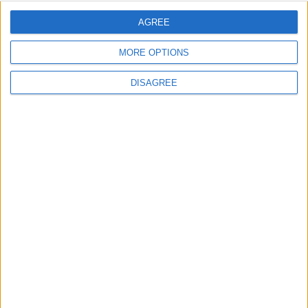
AGREE
E-mail
*
MORE OPTIONS
DISAGREE
Site web
Enregistrer mon nom, mon e-mail et mon site
dans le navigateur pour mon prochain commentaire.
DANS L'ACTU