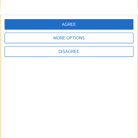
Nom
*
AGREE
MORE OPTIONS
E-mail
*
DISAGREE
Site web
Enregistrer mon nom, mon e-mail et mon site
dans le navigateur pour mon prochain commentaire.