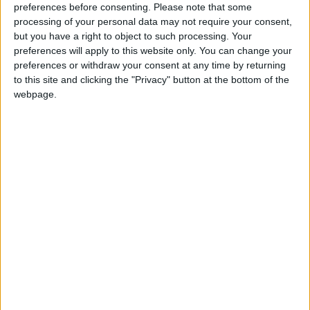
preferences before consenting.
Please note that some
et marketing du Club dans le but de «
développer l’attractivité
processing of your personal data may not require your consent,
de la marque AS Monaco, d’accroître son exposition et
but you have a right to object to such processing. Your
d’optimiser la génération de revenus du Club.
»
preferences will apply to this website only. You can change your
preferences or withdraw your consent at any time by returning
Né à Monaco, Thibaut Chatelard est passé par la Fédération
to this site and clicking the "Privacy" button at the bottom of the
Française de Voile, Bouygues Telecom et enfin par la Ligue
webpage.
Nationale de Rugby depuis 2011 : «
Je suis très heureux et
fier de rejoindre l’AS Monaco, acteur majeur et historique du
Championnat de France de football, reconnu pour la qualité
de sa formation et qui bénéficie d’une attractivité
internationale en comptant de très nombreux fans à travers
le monde
», a-t-il déclaré dans le communiqué publié sur le
site officiel du club.