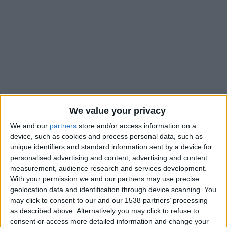
We value your privacy
We and our
partners
store and/or access information on a
device, such as cookies and process personal data, such as
unique identifiers and standard information sent by a device for
personalised advertising and content, advertising and content
L’AS Monaco a annoncé l’arrivée de Thibaut Chatelard au
measurement, audience research and services development.
poste de directeur marketing et des revenus. Il remplace
With your permission we and our partners may use precise
notamment l’ancien directeur marketing, Markus Breglec,
geolocation data and identification through device scanning. You
parti au Bayer Leverkusen en octobre 2022. Ses missions
may click to consent to our and our 1538 partners’ processing
consisteront à superviser l’ensemble des opérations
as described above. Alternatively you may click to refuse to
commerciales (sponsoring, hospitalités, offre stade), digitales
consent or access more detailed information and change your