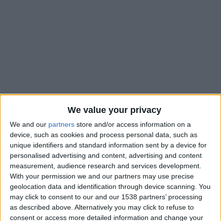
We value your privacy
We and our
partners
store and/or access information on a
device, such as cookies and process personal data, such as
unique identifiers and standard information sent by a device for
personalised advertising and content, advertising and content
measurement, audience research and services development.
La situation va mal à l’AS Monaco, alors que la perspective de
With your permission we and our partners may use precise
disputer la Ligue des champions n’a jamais parue aussi
geolocation data and identification through device scanning. You
lointaine. Après deux corrections infligées par Lens (3-0) puis
may click to consent to our and our 1538 partners’ processing
par Montpellier (0-4) au stade Louis-II, une réunion de crise
as described above. Alternatively you may click to refuse to
s’est tenue ce lundi à La Turbie avec Paul Mitchell, Philippe
consent or access more detailed information and change your