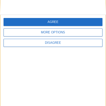
Nom
*
AGREE
MORE OPTIONS
E-mail
*
DISAGREE
Site web
Enregistrer mon nom, mon e-mail et mon site
dans le navigateur pour mon prochain commentaire.