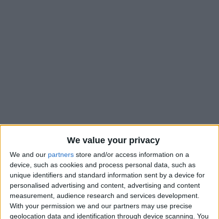
We value your privacy
We and our
partners
store and/or access information on a
device, such as cookies and process personal data, such as
L’équipe de France s’est inclinée samedi contre l’Allemagne (1-
unique identifiers and standard information sent by a device for
3) malgré la présence des trois jeunes Monégasques dans son
personalised advertising and content, advertising and content
onze de départ. Dan Sinaté, Saïmon Bouabré et Joan Tincres
measurement, audience research and services development.
ont été titularisés par Jean-Luc Vannuchi mais seul le premier
With your permission we and our partners may use precise
a été véritablement décisif, passeur sur le but tricolore de
geolocation data and identification through device scanning. You