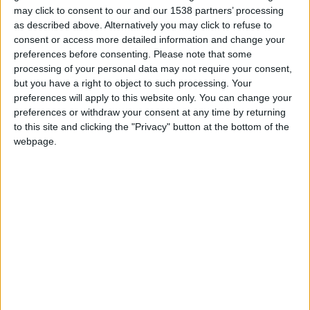
may click to consent to our and our 1538 partners’ processing
Fodé Sylla pour l’ouverture du score. Sinaté a disputé toute la
as described above. Alternatively you may click to refuse to
rencontre, au contraire de Bouabré et Tincres, sortis à la 67e
consent or access more detailed information and change your
minute de jeu.
preferences before consenting.
Please note that some
processing of your personal data may not require your consent,
Fodé Sylla
(2006) with the opener!
but you have a right to object to such processing. Your
preferences will apply to this website only. You can change your
Dan Sinaté
(2006) with the
preferences or withdraw your consent at any time by returning
assist!
#U17Euro
to this site and clicking the "Privacy" button at the bottom of the
pic.twitter.com/StmWdnLQQR
webpage.
— Football Report (@FootballReprt)
May
20, 2023
Cette défaite met l’équipe de France dos au mur pour une
qualification en quarts de finale. Les Bleuets doivent
impérativement éviter la défaite face au Portugal mardi pour
continuer leur aventure dans cet Euro hongrois. Les Français
sont deuxièmes de la poule C, avec trois points, tout comme