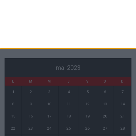
L’agent de Golovin confirme des négociations avec d’autres clubs
4 août 2026
« Une ode à l’été monégasque » : le troisième maillot dévoilé
4 août 2026
CALENDRIER
mai 2023
L
M
M
J
V
S
D
1
2
3
4
5
6
7
8
9
10
11
12
13
14
15
16
17
18
19
20
21
22
23
24
25
26
27
28