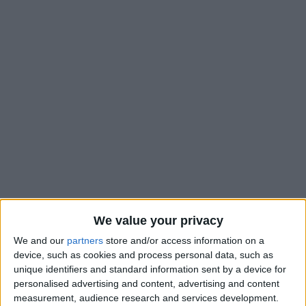
Lors de la demi-finale qui a opposé la France à l’Espagne (3-1)
We value your privacy
mardi soir, le Monégasque Saïmon Bouabré a encore réalisé
We and our
partners
store and/or access information on a
une performance de tout premier ordre pour mener les
device, such as cookies and process personal data, such as
tricolores en finale de l’Euro U17. Le jeune milieu de terrain,
unique identifiers and standard information sent by a device for
que
Monaco essaie de sécuriser avec une proposition de
personalised advertising and content, advertising and content
measurement, audience research and services development.
contrat professionnel
, a délivré une passe décisive pour