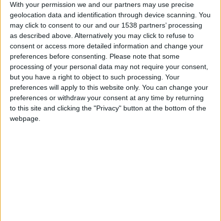
With your permission we and our partners may use precise
Mathis Lambourde sur corner, pour le but de l’égalisation à
geolocation data and identification through device scanning. You
e
l’amorce du dernier quart d’heure de la rencontre (1-1, 73
).
may click to consent to our and our 1538 partners’ processing
as described above. Alternatively you may click to refuse to
MATHIS LAMBOURDE
(2006) HEADS
consent or access more detailed information and change your
preferences before consenting.
Please note that some
LEVEL!!!
processing of your personal data may not require your consent,
SAÏMON BOUABRÉ
(2006) WITH THE
but you have a right to object to such processing. Your
ASSIST!!!
#U17Euro
preferences will apply to this website only. You can change your
preferences or withdraw your consent at any time by returning
pic.twitter.com/P9m6ElfaRW
to this site and clicking the "Privacy" button at the bottom of the
webpage.
— Football Report (@FootballReprt)
May
30, 2023
Menés, les hommes de Jean-Luc Vannuchi ont bien réagi et
ont enfoncé le clou quelques minutes plus tard par Issoufou
e
(1-2, 80
). Dans le temps additionnel, un tir repoussé de
Bouabré par le gardien espagnol s’est transformé en passe