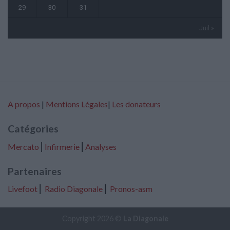
29
30
31
Juil »
A propos
|
Mentions Légales
|
Les donateurs
Catégories
Mercato
⎢
Infirmerie
⎢
Analyses
Partenaires
Livefoot
⎢
Radio Diagonale
⎢
Pronos-asm
Copyright 2026 ©
La Diagonale