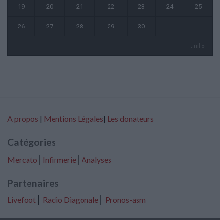
19
20
21
22
23
24
25
26
27
28
29
30
Juil »
A propos
|
Mentions Légales
|
Les donateurs
Catégories
Mercato
⎢
Infirmerie
⎢
Analyses
Partenaires
Livefoot
⎢
Radio Diagonale
⎢
Pronos-asm