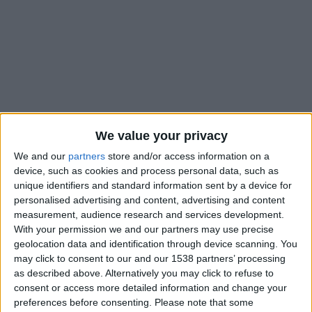
We value your privacy
We and our
partners
store and/or access information on a
device, such as cookies and process personal data, such as
unique identifiers and standard information sent by a device for
Paul Mitchell va quitter l’AS Monaco et sera remplacé selon
personalised advertising and content, advertising and content
toute vraisemblance par Thiago Scuro, qui devrait signer un
measurement, audience research and services development.
With your permission we and our partners may use precise
contrat de trois ans. Mais le timing du changement de
geolocation data and identification through device scanning. You
directeur sportif du club n’est pas encore vraiment connu.
may click to consent to our and our 1538 partners’ processing
Jusque-là,
une arrivée en juillet du Brésilien était évoquée
,
as described above. Alternatively you may click to refuse to
mais
Nice-Matin
parle ce mardi d’un dénouement possible
consent or access more detailed information and change your
dans les prochains jours.
preferences before consenting.
Please note that some