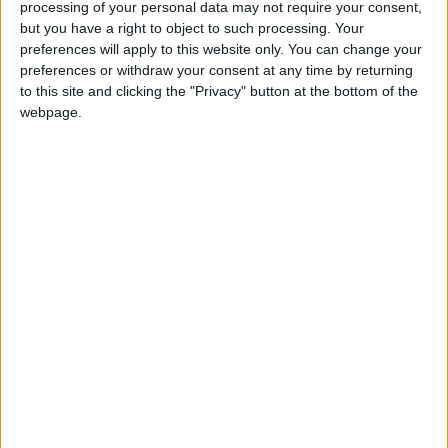
processing of your personal data may not require your consent,
but you have a right to object to such processing. Your
Le club de la Principauté doit désormais trouver un nouvel
preferences will apply to this website only. You can change your
entraîneur pour la saison prochaine, une réflexion à laquelle
preferences or withdraw your consent at any time by returning
Scuro devrait prendre part. L’ASM n’a donc pas de temps à
to this site and clicking the "Privacy" button at the bottom of the
perdre et cela pourrait accélérer la nomination de l’actuel
webpage.
directeur exécutif du Red Bull Bragantino.
Nice-Matin
précise également que 500 000 euros seraient déboursés
pour le faire venir, alors que 750 000 euros étaient évoqués
jusque-là.