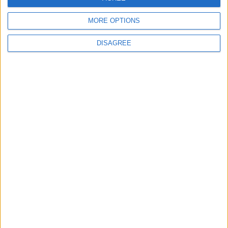
MORE OPTIONS
Site web
DISAGREE
Enregistrer mon nom, mon e-mail et mon site
dans le navigateur pour mon prochain commentaire.
DANS L'ACTU
Pogba pourrait être du stage en Angleterre, Fati espéré contre Le
Havre
6 août 2026