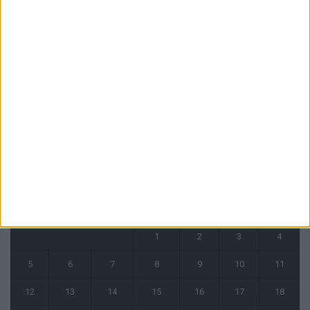
5 août 2026
L’agent de Golovin confirme des négociations avec d’autres clubs
4 août 2026
« Une ode à l’été monégasque » : le troisième maillot dévoilé
4 août 2026
CALENDRIER
juin 2023
L
M
M
J
V
S
D
1
2
3
4
5
6
7
8
9
10
11
12
13
14
15
16
17
18