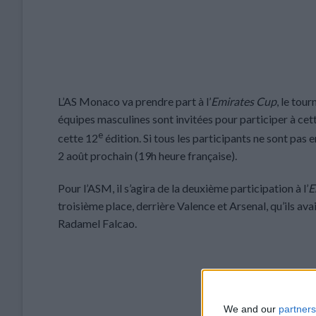
L’AS Monaco va prendre part à l’
Emirates Cup
, le tou
équipes masculines sont invitées pour participer à cett
e
cette 12
édition. Si tous les participants ne sont pas 
2 août prochain (19h heure française).
Pour l’ASM, il s’agira de la deuxième participation à l’
E
troisième place, derrière Valence et Arsenal, qu’ils av
Radamel Falcao.
We and our
partners