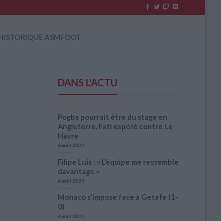
HISTORIQUE ASMFOOT
DANS L'ACTU
Pogba pourrait être du stage en
Angleterre, Fati espéré contre Le
Havre
6 août 2026
Filipe Luis : « L’équipe me ressemble
davantage »
6 août 2026
Monaco s’impose face à Getafe (1-
0)
6 août 2026