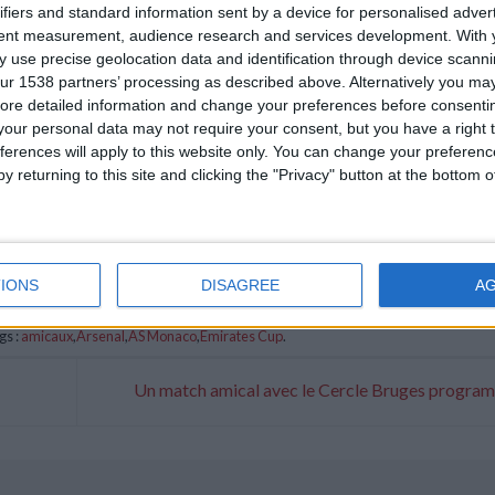
ifiers and standard information sent by a device for personalised adver
tent measurement, audience research and services development.
With 
 use precise geolocation data and identification through device scanni
ur 1538 partners’ processing as described above. Alternatively you may 
ore detailed information and change your preferences before consenti
our personal data may not require your consent, but you have a right t
ferences will apply to this website only. You can change your preferen
y returning to this site and clicking the "Privacy" button at the bottom
IONS
DISAGREE
A
gs :
amicaux
,
Arsenal
,
AS Monaco
,
Emirates Cup
.
Un match amical avec le Cercle Bruges progr