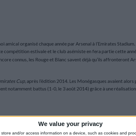
rnoi amical organisé chaque année par Arsenal à l’Emirates Stadium.
e compétition estivale et le club asémiste en fera partie cette ann
encore connus, les Rouge et Blanc savent déjà qu’ils affronteront Ar
mirates Cup
, après l’édition 2014. Les Monégasques avaient alors p
aient notamment battus (1-0, le 3 août 2014) grâce à une réalisatio
We value your privacy
store and/or access information on a device, such as cookies and pro