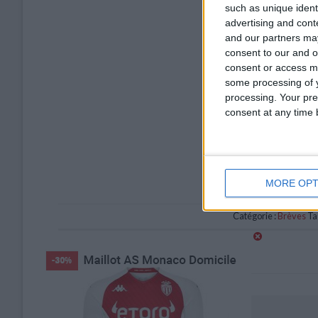
such as unique ident
advertising and con
and our partners may
consent to our and o
consent or access m
some processing of y
processing. Your pre
consent at any time b
MORE OPT
Catégorie :
Brèves
Ta
Embolo forfait pour la sélection
Laisser un commentaire