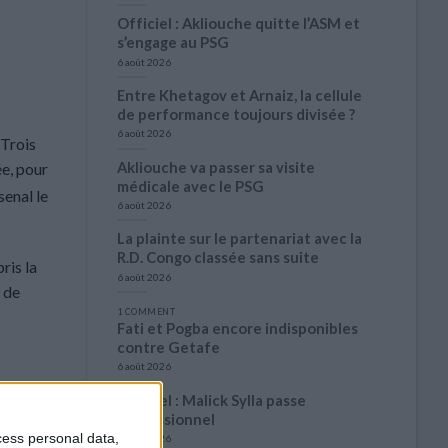
Officiel : Akliouche quitte l’ASM et
s’engage au PSG
6 août 2026
Entre Khetagov et Arnaiz, la cellule
de performance toujours divisée ?
6 août 2026
 Trois
Akliouche va passer sa visite
ée, pour
médicale avec le PSG
senal le
6 août 2026
La plainte sur le partenariat avec la
R.D. Congo classée sans suite
ris la
6 août 2026
n de
1 COMMENT
Fati et Pogba encore indisponibles
contre Getafe
6 août 2026
Officiel : Malick Sylla passe
professionnel
cess personal data,
5 août 2026