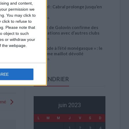
tising and content,
Officiel : Cabral prolonge jusqu’en
your permission we
2031
ng. You may click to
5 août 2026
click to refuse to
L’agent de Golovin confirme des
ng.
Please note that
négociations avec d’autres clubs
o object to such
4 août 2026
ces or withdraw your
 of the webpage.
« Une ode à l’été monégasque » : le
troisième maillot dévoilé
4 août 2026
GREE
CALENDRIER
ammé
juin 2023
L
M
M
J
V
S
D
1
2
3
4