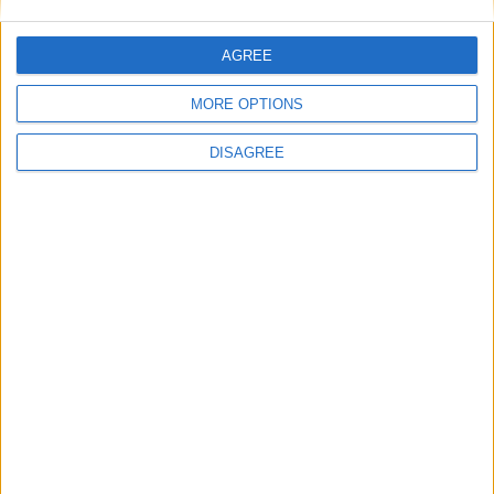
AGREE
E-mail
*
MORE OPTIONS
DISAGREE
Site web
Enregistrer mon nom, mon e-mail et mon site
dans le navigateur pour mon prochain commentaire.
DANS L'ACTU