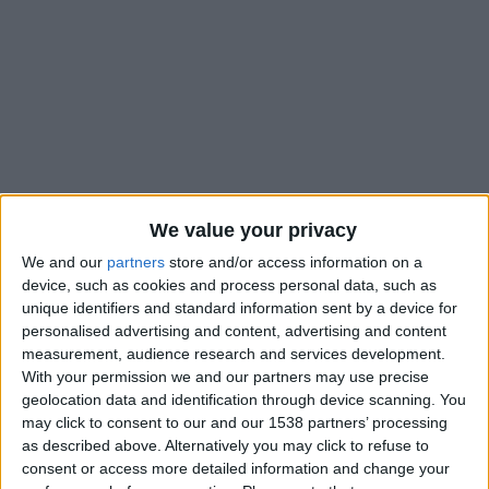
We value your privacy
We and our
partners
store and/or access information on a
device, such as cookies and process personal data, such as
unique identifiers and standard information sent by a device for
personalised advertising and content, advertising and content
Jordan Semedo Varela pourrait passer la saison prochaine en
measurement, audience research and services development.
prêt annonce
Foot Mercato
. Le capitaine et latéral gauche du
With your permission we and our partners may use precise
Groupe Élite, sous contrat avec l’AS Monaco jusqu’en juin
geolocation data and identification through device scanning. You
2025, ferait l’objet de nombreux intérêts. Lorient et Brest en
may click to consent to our and our 1538 partners’ processing
as described above. Alternatively you may click to refuse to
Ligue 1, Valenciennes, Grenoble, Sochaux et Guingamp en
consent or access more detailed information and change your
Ligue 2, seraient déjà venus aux renseignements pour obtenir