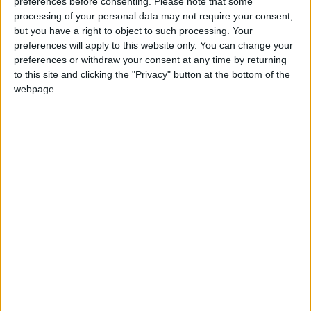
preferences before consenting.
Please note that some
un éventuel prêt du joueur de 20 ans, qui a disputé la Coupe du
processing of your personal data may not require your consent,
monde U20 en mai.
but you have a right to object to such processing. Your
preferences will apply to this website only. You can change your
Mais l’international français U20 (11 sélections) pourrait aller
preferences or withdraw your consent at any time by returning
to this site and clicking the "Privacy" button at the bottom of the
gagner du temps de jeu du côté du Cercle Bruges la saison
webpage.
prochaine. D’après le média spécialisé dans les transferts, le
club satellite de l’ASM aurait déjà fait part de sa volonté de le
faire venir en Belgique pour une saison en prêt afin de
remplacer son titulaire Olivier Deman, qui est sur le départ. La
e
saison prochaine,
quatre joueurs devraient rejoindre le 6
de
Jupiler Pro League
et Semedo Varela pourrait donc être l’un
d’eux.