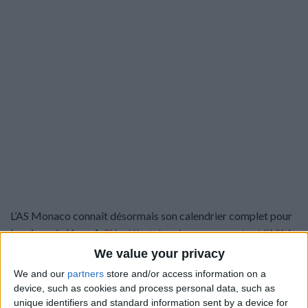
L’AS Monaco connaît désormais son calendrier complet pour
la saison de Ligue 1.
Si le début de saison verra surtout l’ASM
affronter des équipes qui ont terminé dans la seconde moitié
We value your privacy
de tableau
(Clermont, Strasbourg, Nantes), l’automne sera
We and our
partners
store and/or access information on a
plus chargé avec les réceptions coup sur coup de l’OGC Nice
device, such as cookies and process personal data, such as
e
(6
journée, le week-end des 23 et 24 septembre) et de
unique identifiers and standard information sent by a device for