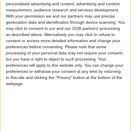
personalised advertising and content, advertising and content
e
l’Olympique de Marseille (7
journée, le week-end des 30
measurement, audience research and services development.
er
septembre et 1
octobre). Les rencontres de la phase retour
With your permission we and our partners may use precise
face à ces deux formations auront forcément lieu en 2024.
geolocation data and identification through device scanning. You
Monaco ira au Vélodrome pour jouer l’OM le week-end des
may click to consent to our and our 1538 partners’ processing
as described above. Alternatively you may click to refuse to
e
27 et 28 janvier (19
journée) avant de jouer Nice le week-end
consent or access more detailed information and change your
e
des 10 et 11 février (21
journée).
preferences before consenting.
Please note that some
processing of your personal data may not require your consent,
D’autres affiches seront également très attendues, et
but you have a right to object to such processing. Your
notamment face au favori naturel de cette Ligue 1, le PSG.
preferences will apply to this website only. You can change your
preferences or withdraw your consent at any time by returning
L’ASM affrontera le champion sortant pour la première fois
to this site and clicking the "Privacy" button at the bottom of the
e
de la saison au Parc des Princes, à l’occasion de la 13
journée
webpage.
de Ligue 1. Le match retour au stade Louis-II aura lieu quant à
e
lui début mars (2-3 mars), dans le cadre de la 24
journée de
championnat.
Le mois d’avril risque de s’avérer décisif dans la fin de saison
asémiste puisque les Monégasques recevront
e
e