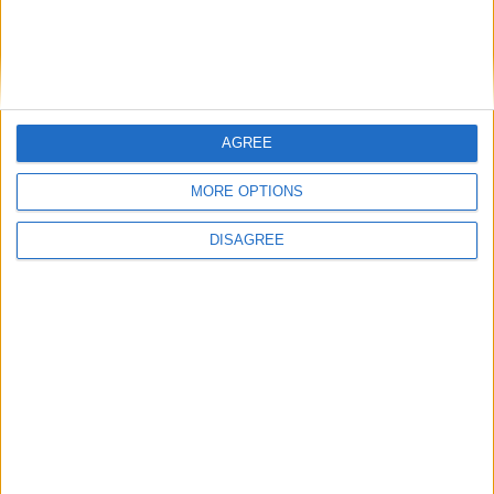
AGREE
Catégorie :
Breakings news
,
Brèves
Tags :
AS Monaco
,
calendrier
,
Ligue 1
.
MORE OPTIONS
Officiel : Zagré s’engage
Monaco débutera sa saison à
DISAGREE
définitivement avec l’Excelsior
Clermont, Lens en J4
Rotterdam
Laisser un commentaire
Votre adresse e-mail ne sera pas publiée.
Les champs
obligatoires sont indiqués avec
*
Commentaire
*