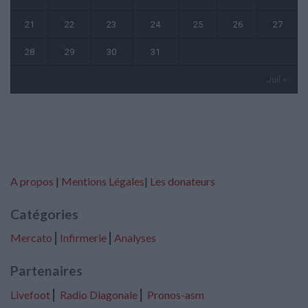
21
22
23
24
25
26
27
28
29
30
31
Juil »
A propos
|
Mentions Légales
|
Les donateurs
Catégories
Mercato
⎢
Infirmerie
⎢
Analyses
Partenaires
Livefoot
⎢
Radio Diagonale
⎢
Pronos-asm