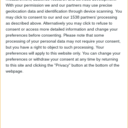
With your permission we and our partners may use precise
Chroniqueur :
Adrien et Flo
geolocation data and identification through device scanning. You
may click to consent to our and our 1538 partners’ processing
Vous pouvez écouter le podcast en audio directement sur
as described above. Alternatively you may click to refuse to
notre
player
, en page d’accueil ou sur la page dédiée, ou bien
consent or access more detailed information and change your
preferences before consenting.
Please note that some
en vidéo sur Youtube. Nouveauté, Le Débrief est désormais
processing of your personal data may not require your consent,
disponible sur Spotify.
but you have a right to object to such processing. Your
preferences will apply to this website only. You can change your
preferences or withdraw your consent at any time by returning
to this site and clicking the "Privacy" button at the bottom of the
webpage.