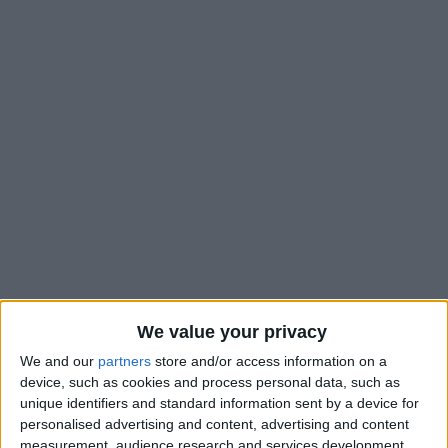
Radio Diagonale vous propose le Débrief de la rencontre en
We value your privacy
Monaco et Clermont pour la première journée de Ligue 1.
We and our
partners
store and/or access information on a
Pour la toute première d’Adi Hütter sur le banc, l’ASM s’est
device, such as cookies and process personal data, such as
imposée (4-2).
unique identifiers and standard information sent by a device for
personalised advertising and content, advertising and content
Animateur :
Damien
measurement, audience research and services development.