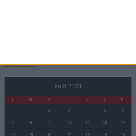
Pogba pourrait être du stage en Angleterre, Fati espéré contre Le
Havre
6 août 2026
Filipe Luis : « L’équipe me ressemble davantage »
6 août 2026
Monaco s’impose face à Getafe (1-0)
6 août 2026
CALENDRIER
août 2023
L
M
M
J
V
S
D
1
2
3
4
5
6
7
8
9
10
11
12
13
14
15
16
17
18
19
20