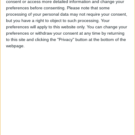
consent or access more detailed information and change your
prochaine trêve internationale par l’entraîneur de l’AS
preferences before consenting.
Please note that some
Monaco (
qui aura lieu du 9 au 17 octobre, NDLR
). Ben Seghir
processing of your personal data may not require your consent,
avait rechuté à une cuisse avant Strasbourg.
but you have a right to object to such processing. Your
preferences will apply to this website only. You can change your
«
Edan Diop a fait une partie de la séance d’entraînement
preferences or withdraw your consent at any time by returning
to this site and clicking the "Privacy" button at the bottom of the
avec le groupe et je suis content car il n’a pas connu une
webpage.
période facile,
a reconnu Hütter lors du point presse de ce
mercredi.
Pour Eliesse Ben Seghir, je pense qu’il sera de
retour après la prochaine trêve. Je suis content que les jeunes
joueurs reviennent progressivement. Edan est un peu plus
avancé que Eliesse.
»
e
Touché à une jambe à Lorient à la 80
minute de jeu et sortie
quelques minutes après, Denis Zakaria s’est entraîné
normalement ce mercredi, d’après le journaliste Luke
Entwistle. Son cas n’a pas été évoqué par Adi Hütter lors du
point médical, ce qui laisse présager qu’il sera disponible pour
le derby.