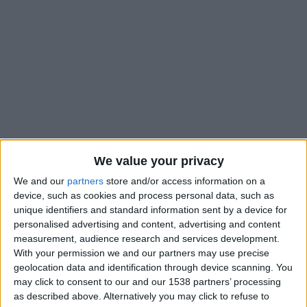
We value your privacy
We and our
partners
store and/or access information on a
device, such as cookies and process personal data, such as
unique identifiers and standard information sent by a device for
personalised advertising and content, advertising and content
Alors que Breel Embolo et
Mohammed Salisu
sont à
measurement, audience research and services development.
l’infirmerie pour plusieurs mois, Adi Hütter attend avec
With your permission we and our partners may use precise
impatience les retours d’Edan Diop et Eliesse Ben Seghir. Le
geolocation data and identification through device scanning. You
may click to consent to our and our 1538 partners’ processing
premier est tout proche de retrouver le groupe après avoir
as described above. Alternatively you may click to refuse to
été blessé à un pied tandis que le second est espéré après la