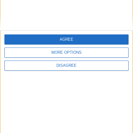
AGREE
Nom
*
MORE OPTIONS
DISAGREE
E-mail
*
Site web
Enregistrer mon nom, mon e-mail et mon site