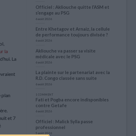
Officiel : Akliouche quitte l’ASM et
s’engage au PSG
6 août 2026
Entre Khetagov et Arnaiz, la cellule
de performance toujours divisée ?
6 août 2026
ol,
Akliouche va passer sa visite
r la
médicale avec le PSG
’hui. La
6 août 2026
La plainte sur le partenariat avec la
evraient
R.D. Congo classée sans suite
6 août 2026
e plan
1 COMMENT
Fati et Pogba encore indisponibles
contre Getafe
ère.
6 août 2026
uit et 7
Officiel : Malick Sylla passe
é
professionnel
5 août 2026