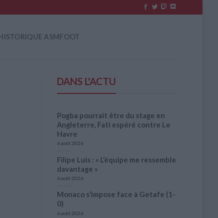
HISTORIQUE ASMFOOT
DANS L'ACTU
Pogba pourrait être du stage en
Angleterre, Fati espéré contre Le
Havre
6 août 2026
Filipe Luis : « L’équipe me ressemble
davantage »
6 août 2026
Monaco s’impose face à Getafe (1-
0)
6 août 2026