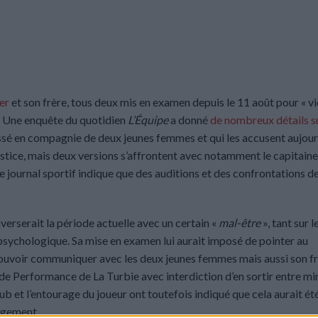
er
et son frère, tous deux mis en examen depuis le 11 août pour « vi
rs. Une enquête du quotidien
L’Équipe
a donné
de nombreux détails su
sé en compagnie de deux jeunes femmes et qui les accusent aujourd
 justice, mais deux versions s’affrontent avec notamment le capitaine
 le journal sportif indique que des auditions et des confrontations d
verserait la période actuelle avec un certain «
mal-être
», tant sur l
n psychologique. Sa mise en examen lui aurait imposé de pointer au
pouvoir communiquer avec les deux jeunes femmes mais aussi son fr
de Performance de La Turbie avec interdiction d’en sortir entre min
lub et l’entourage du joueur ont toutefois indiqué que cela aurait ét
ogement.