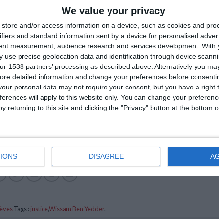
We value your privacy
store and/or access information on a device, such as cookies and pro
ifiers and standard information sent by a device for personalised adver
tent measurement, audience research and services development.
With 
 use precise geolocation data and identification through device scanni
ur 1538 partners’ processing as described above. Alternatively you may 
ore detailed information and change your preferences before consenti
our personal data may not require your consent, but you have a right t
ferences will apply to this website only. You can change your preferen
y returning to this site and clicking the "Privacy" button at the bottom
IONS
DISAGREE
A
èves
Tags :
justice
,
Wissam Ben Yedder
.