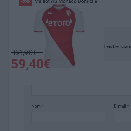
Balogun buteur face au Ghana
Laisser un commentaire
Votre adresse e-mail ne sera pas publiée.
Les cham
Commentaire
*
Nom
*
E-mail
*