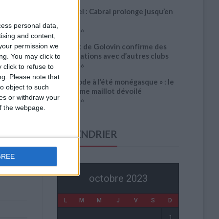
Officiel : Cabral prolonge jusqu’en
2031
cess personal data,
5 août 2026
tising and content,
your permission we
L’agent de Golovin confirme des
négociations avec d’autres clubs
ng. You may click to
click to refuse to
4 août 2026
ng.
Please note that
« Une ode à l’été monégasque » : le
o object to such
troisième maillot dévoilé
ces or withdraw your
4 août 2026
 of the webpage.
CALENDRIER
GREE
octobre 2023
L
M
M
J
V
S
D
1