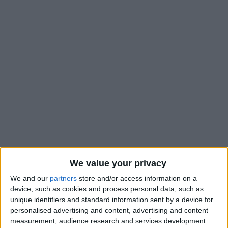
Monaco a accueilli un tout nouveau joueur hors période de
We value your privacy
mercato en la personne de Kassoum Ouattara. Le latéral
We and our
partners
store and/or access information on a
gauche, qui arrive en provenance d’Amiens, ne vient pas dans
device, such as cookies and process personal data, such as
la peau d’un titulaire, mais avec l’envie de progresser et
unique identifiers and standard information sent by a device for
gagner du temps de jeu : «
Quand on arrive dans un club
personalised advertising and content, advertising and content
measurement, audience research and services development.
comme l’AS Monaco, on sait qu’il y aura de la concurrence