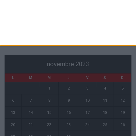
1 COMMENT
Fati et Pogba encore indisponibles contre Getafe
6 août 2026
CALENDRIER
novembre 2023
L
M
M
J
V
S
D
1
2
3
4
5
6
7
8
9
10
11
12
13
14
15
16
17
18
19
20
21
22
23
24
25
26