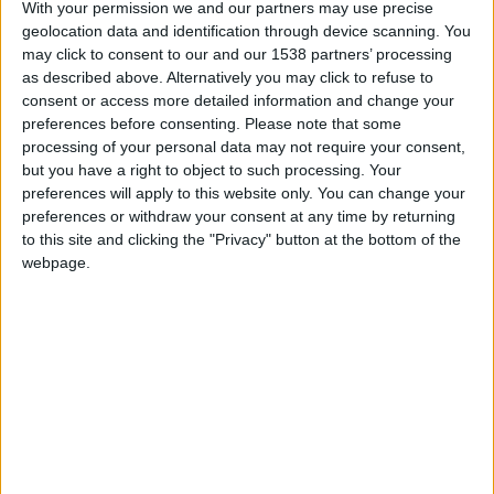
With your permission we and our partners may use precise
avec des joueurs expérimentés et des internationaux. Le but
geolocation data and identification through device scanning. You
sera de continuer à progresser, bien travailler et avoir le plus
may click to consent to our and our 1538 partners’ processing
de temps de jeu possible. Tout ce qu’on peut prendre, on le
as described above. Alternatively you may click to refuse to
prend.
»
consent or access more detailed information and change your
preferences before consenting.
Please note that some
processing of your personal data may not require your consent,
Ouattara évoluera en doublure d’Ismail Jakobs et a affirmé
but you have a right to object to such processing. Your
être à l’aise comme piston ou latéral : «
Je suis très à l’aise
preferences will apply to this website only. You can change your
dans le rôle de piston. C’est un poste où j’ai joué la saison
preferences or withdraw your consent at any time by returning
dernière et que je maîtrise plutôt bien. Cette saison,avec
to this site and clicking the "Privacy" button at the bottom of the
Amiens, on a plutôt joué à quatre derrière, mais je n’ai pas de
webpage.
problème en piston.
» Le défenseur de 19 ans estime être
aussi bon défensivement qu’offensivement: «
Cette année à
Amiens m’a permis de retrouver des bases défensives, mais je
suis à l’aise aussi bien défensivement qu’offensivement.
»
Il a déjà côtoyé Ben Seghir et Diop en équipe de France
Ouattara semble tout de même très enclin à jouer de manière
offensive et le style prôné par Adi Hütter a pesé dans son