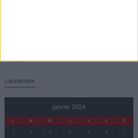
?
6 août 2026
Akliouche va passer sa visite médicale avec le PSG
6 août 2026
La plainte sur le partenariat avec la R.D. Congo classée sans suite
6 août 2026
1 COMMENT
Fati et Pogba encore indisponibles contre Getafe
6 août 2026
CALENDRIER
janvier 2024
L
M
M
J
V
S
D
1
2
3
4
5
6
7