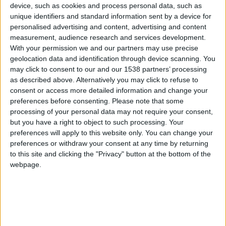
device, such as cookies and process personal data, such as
Ce n’est que la première fois que cela survient et cela a de quoi
unique identifiers and standard information sent by a device for
surprendre, tant l’ASM avait été louée en début de saison
personalised advertising and content, advertising and content
pour son jeu attractif.
measurement, audience research and services development.
With your permission we and our partners may use precise
Meilleure équipe ne rime pas pour autant avec équipe type
geolocation data and identification through device scanning. You
puisqu’un seul Monégasque vient garnir les rangs de cette
may click to consent to our and our 1538 partners’ processing
as described above. Alternatively you may click to refuse to
dernière. Wissam Ben Yedder, buteur et passeur décisif face à
consent or access more detailed information and change your
l’OM, a été le joueur le mieux noté de la rencontre (8/10) et
preferences before consenting.
Please note that some
c’est ce qui lui permet de prendre place dans le onze de cette
processing of your personal data may not require your consent,
e
19
journée. C’est sa troisième distinction personnelle de la
but you have a right to object to such processing. Your
re
e
preferences will apply to this website only. You can change your
saison, après les 1
et 17
journées. Il rejoint Takumi
preferences or withdraw your consent at any time by returning
Minamino.
to this site and clicking the "Privacy" button at the bottom of the
webpage.
e
L’Équipe type de la 19
journée
Gardien :
Chevalier (8, Lille)
Défenseurs :
Thiago Santos (6, Lille), Yoro (7,