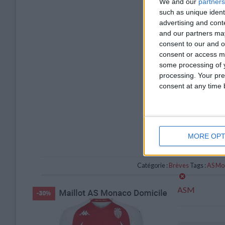
We and our
partners
such as unique ident
advertising and con
and our partners may
consent to our and o
consent or access m
some processing of y
processing. Your pre
consent at any time b
MORE OPT
Catégorie :
Brèves
Tags :
AS Mo
Officiel : Stawiecki s’engage avec l’ASM