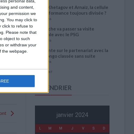
cess personal data,
Entre Khetagov et Arnaiz, la cellule
tising and content,
de performance toujours divisée ?
your permission we
6 août 2026
ng. You may click to
click to refuse to
Akliouche va passer sa visite
ng.
Please note that
médicale avec le PSG
o object to such
6 août 2026
ces or withdraw your
La plainte sur le partenariat avec la
 of the webpage.
R.D. Congo classée sans suite
6 août 2026
1 COMMENT
GREE
CALENDRIER
mont
janvier 2024
L
M
M
J
V
S
D