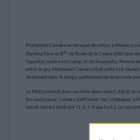
Mohamed Camara ne sera pas de retour à Monaco contr
es
Burkina Faso en 8
de finale de la Coupe d’Afrique de
Tapsoba, contre son camp, et de Sinaoyoko. Revenu de 
entré en jeu, Mohamed Camara était cette fois titulaire
seulement dans le temps additionnel de la seconde pér
Le Mali poursuit donc sa route dans cette CAN et se ret
l’occasion pour Camara d’affronter son coéquipier à l’
Ismail Jakobs lundi soir (1-1, 5-4 aux t.a.b.). La rencon