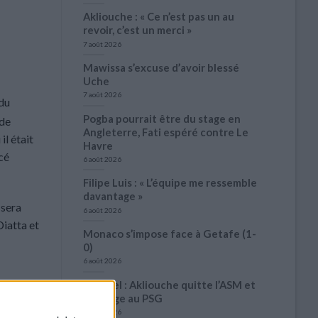
Akliouche : « Ce n’est pas un au
revoir, c’est un merci »
7 août 2026
Mawissa s’excuse d’avoir blessé
Uche
7 août 2026
du
Pogba pourrait être du stage en
 de
Angleterre, Fati espéré contre Le
l était
Havre
cé
6 août 2026
Filipe Luis : « L’équipe me ressemble
davantage »
 sera
6 août 2026
Diatta et
Monaco s’impose face à Getafe (1-
0)
6 août 2026
Officiel : Akliouche quitte l’ASM et
s’engage au PSG
6 août 2026