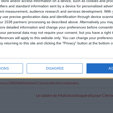
store and/or access information on a device, such as cookies and pro
ifiers and standard information sent by a device for personalised adver
tent measurement, audience research and services development.
With 
 use precise geolocation data and identification through device scanni
ur 1538 partners’ processing as described above. Alternatively you may 
ore detailed information and change your preferences before consenti
our personal data may not require your consent, but you have a right t
ferences will apply to this website only. You can change your preferen
y returning to this site and clicking the "Privacy" button at the bottom
IONS
DISAGREE
A
naco
,
CAN
,
Mali
,
Mohamed Camara
,
Sélections nationales
.
Le salaire de Matsima bloquerait pour Cler