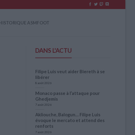
HISTORIQUE ASMFOOT
DANS L'ACTU
Filipe Luis veut aider Biereth à se
libérer
8 août 2026
Monaco passe à l’attaque pour
Ghedjemis
7 août 2026
Akliouche, Balogun… Filipe Luis
évoque le mercato et attend des
renforts
7 août 2026