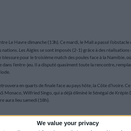
e Le Havre dimanche (13h). Ce mardi, le Mali a passé l’obstacle 
s nations. Les Aigles se sont imposés (2-1) grâce à des réalisations
blessure pour le troisième match des poules face à la Namibie, où i
 dans l’entre-jeu. Il a disputé quasiment toute la rencontre, rempla
iode.
rouvera en quarts de finale face au pays hôte, la Côte d’Ivoire. Ce
AS Monaco, Wilfried Singo, qui a déjà éliminé le Sénégal de Krépin 
tre aura lieu samedi (18h).
We value your privacy