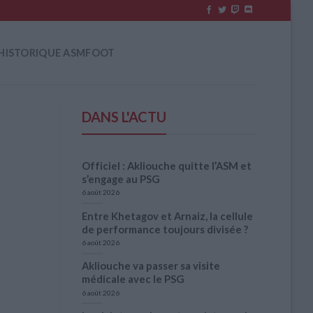
HISTORIQUE ASMFOOT
DANS L'ACTU
Officiel : Akliouche quitte l’ASM et
s’engage au PSG
6 août 2026
Entre Khetagov et Arnaiz, la cellule
de performance toujours divisée ?
6 août 2026
Akliouche va passer sa visite
médicale avec le PSG
6 août 2026