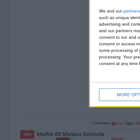
We and our
partners
such as unique ident
advertising and con
and our partners may
consent to our and o
consent or access m
some processing of y
processing. Your pre
consent at any time b
MORE OPT
Catégorie :
Brèves
Tags :
AS
Bastien au sifflet pour Monaco-Toulouse