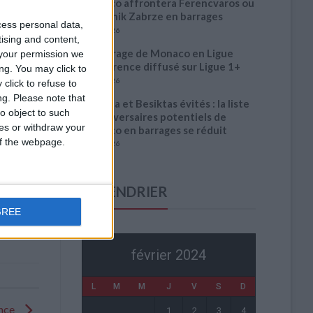
Monaco affrontera Ferencvaros ou
le Gornik Zabrze en barrages
cess personal data,
3 août 2026
tising and content,
Le barrage de Monaco en Ligue
your permission we
Conférence diffusé sur Ligue 1+
ng. You may click to
3 août 2026
click to refuse to
ng.
Please note that
Benfica et Besiktas évités : la liste
o object to such
des adversaires potentiels de
ces or withdraw your
Monaco en barrages se réduit
 of the webpage.
3 août 2026
CALENDRIER
GREE
février 2024
L
M
M
J
V
S
D
ance
1
2
3
4