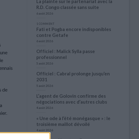
La plainte sur le partenariat avec la
R.D. Congo classée sans suite
6 août 2026
1 COMMENT
Fati et Pogba encore indisponibles
contre Getafe
6 août 2026
s
Officiel : Malick Sylla passe
 une
professionnel
de
5 août 2026
Rennais
Officiel : Cabral prolonge jusqu’en
2031
5 août 2026
s de
L’agent de Golovin confirme des
négociations avec d’autres clubs
la
4 août 2026
ier.
« Une ode à l’été monégasque » : le
troisième maillot dévoilé
4 août 2026