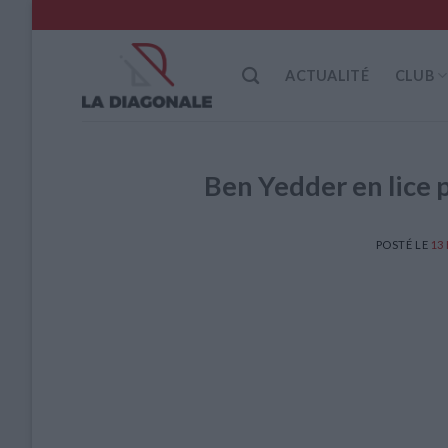
Skip
to
content
ACTUALITÉ
CLUB
Ben Yedder en lice 
POSTÉ LE
13