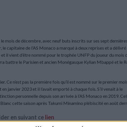
e mois de décembre, avec neuf buts inscrits sur ses sept dernière
 le capitaine de l’AS Monaco a marqué à deux reprises et a délivré
e et il vient d’être nommé pour le trophée UNFP du joueur du mois 
devra battre le Parisien et ancien Monégasque Kylian Mbappé et le 
. Ce n’est pas la première fois qu’il est nommé sur le premier moi
t en janvier 2023 et il l’avait emporté à chaque fois. S’il venait à le
stinction personnelle depuis son arrivée à l’AS Monaco en 2019. Ce
 Blanc cette saison après Takumi Minamino plébiscité en août dern
der en suivant ce
lien