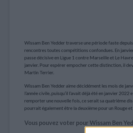
Wissam Ben Yedder traverse une période faste depuis l
rencontres toutes compétitions confondues. En janvier,
passe décisive en Ligue 1 contre Marseille et Le Havr
janvier. Pour espérer empocher cette distinction, il 
Martin Terrier.
Wissam Ben Yedder aime décidément les mois de janvier
l’année civile, puisqu’il l’avait déjà été en janvier 2022 e
remporter une nouvelle fois, ce serait sa quatrième di
pourrait également être la deuxième pour un Rouge et
Vous pouvez voter pour Wissam Ben Yed