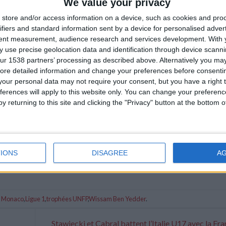
We value your privacy
store and/or access information on a device, such as cookies and pro
ifiers and standard information sent by a device for personalised adver
tent measurement, audience research and services development.
With 
 use precise geolocation data and identification through device scanni
ur 1538 partners’ processing as described above. Alternatively you may 
ore detailed information and change your preferences before consenti
our personal data may not require your consent, but you have a right t
ferences will apply to this website only. You can change your preferen
y returning to this site and clicking the "Privacy" button at the bottom
IONS
DISAGREE
A
 Monaco
,
Ligue 1
,
trophées UNFP
,
Wissam Ben Yedder
.
Stawiecki et Cabral battent l’Italie U17 avec la Fr