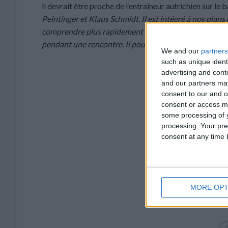
il devrait être proche de l’entraîneur autrichien sur le 
Peintinger et Klaus Schmidt. Il est intégré à nos plans 
comprendre plus rapidement certaines consignes aux jo
pendant une rencontre. Il pourrait être proche de moi s
We and our
partners
such as unique ident
advertising and con
and our partners may
consent to our and o
consent or access m
some processing of y
processing. Your pre
consent at any time b
MORE OPT