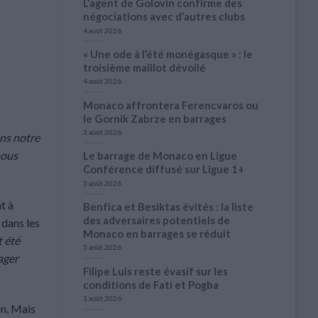
L’agent de Golovin confirme des
négociations avec d’autres clubs
4 août 2026
« Une ode à l’été monégasque » : le
troisième maillot dévoilé
4 août 2026
Monaco affrontera Ferencvaros ou
le Gornik Zabrze en barrages
3 août 2026
ans notre
nous
Le barrage de Monaco en Ligue
Conférence diffusé sur Ligue 1+
3 août 2026
t à
Benfica et Besiktas évités : la liste
des adversaires potentiels de
 dans les
Monaco en barrages se réduit
t été
3 août 2026
ager
Filipe Luis reste évasif sur les
conditions de Fati et Pogba
1 août 2026
on. Mais