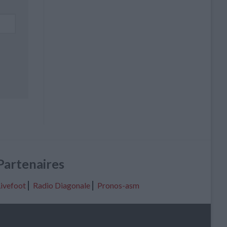
Partenaires
ivefoot
⎢
Radio Diagonale
⎢
Pronos-asm