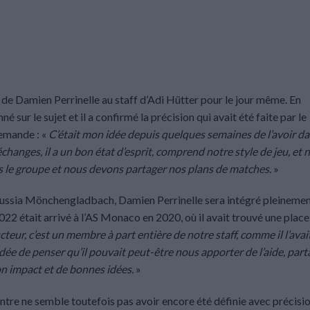
 de Damien Perrinelle au staff d’Adi Hütter pour le jour même. En
sur le sujet et il a confirmé la précision qui avait été faite par le
demande : «
C’était mon idée depuis quelques semaines de l’avoir d
changes, il a un bon état d’esprit, comprend notre style de jeu, et 
 le groupe et nous devons partager nos plans de matches.
»
orussia Mönchengladbach, Damien Perrinelle sera intégré pleinemen
2022 était arrivé à l’AS Monaco en 2020, où il avait trouvé une place
eur, c’est un membre à part entière de notre staff, comme il l’avai
dée de penser qu’il pouvait peut-être nous apporter de l’aide, part
bon impact et de bonnes idées.
»
ntre ne semble toutefois pas avoir encore été définie avec précisi