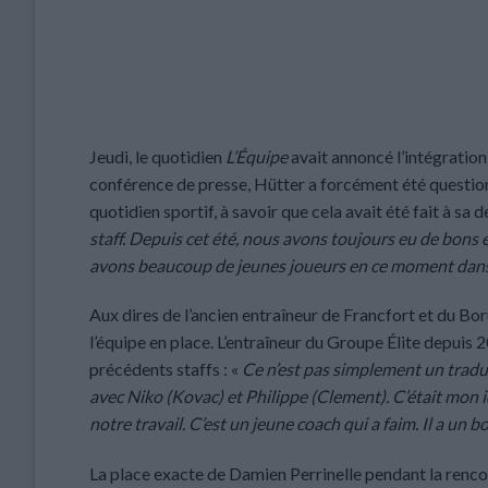
Jeudi, le quotidien
L’Équipe
avait annoncé l’intégration
conférence de presse, Hütter a forcément été questionné 
quotidien sportif, à savoir que cela avait été fait à sa 
staff. Depuis cet été, nous avons toujours eu de bons é
avons beaucoup de jeunes joueurs en ce moment dans
Aux dires de l’ancien entraîneur de Francfort et du B
l’équipe en place. L’entraîneur du Groupe Élite depuis 
précédents staffs : «
Ce n’est pas simplement un traduct
avec Niko (Kovac) et Philippe (Clement). C’était mon i
notre travail. C’est un jeune coach qui a faim. Il a un 
La place exacte de Damien Perrinelle pendant la renco