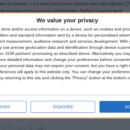
banc de touche : «
Il a aussi une bonne relation avec mes adjoints Ch
de matches et les analyses individuelles. Parfois, il pourra faire
ueurs. Pour sa place, on en parlera, selon ce qu’il peut nous appo
We value your privacy
ur le banc, on discutera de ça avec le staff technique.
»
store and/or access information on a device, such as cookies and pro
ifiers and standard information sent by a device for personalised adver
tent measurement, audience research and services development.
With 
 use precise geolocation data and identification through device scanni
ur 1538 partners’ processing as described above. Alternatively you may 
ore detailed information and change your preferences before consenti
our personal data may not require your consent, but you have a right t
ferences will apply to this website only. You can change your preferen
y returning to this site and clicking the "Privacy" button at the bottom
IONS
DISAGREE
A