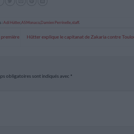
 :
Adi Hütter
,
AS Monaco
,
Damien Perrinelle
,
staff
.
e première
Hütter explique le capitanat de Zakaria contre Toul
ps obligatoires sont indiqués avec
*