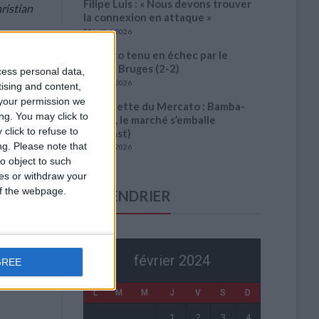
Filipe Luis : « Nous devons trouver
ristian
la connexion en attaque »
31 juillet 2026
rter
Monaco tenu en échec par le
Cercle Bruges (2-2)
cess personal data,
31 juillet 2026
tising and content,
your permission we
La Gazette du Mercato : Bamba-
ng. You may click to
Abline, le marché s’emballe
click to refuse to
(Podcast)
ng.
Please note that
31 juillet 2026
o object to such
ces or withdraw your
 of the webpage.
CALENDRIER
février 2024
GREE
L
M
M
J
V
S
D
1
2
3
4