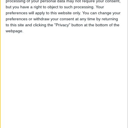
processing of your personal data may not require your consent,
but you have a right to object to such processing. Your
Dans quinze jours, les jeunes pousses asémistes, sixièmes au
preferences will apply to this website only. You can change your
classement, disputeront une dernière rencontre sans enjeu
preferences or withdraw your consent at any time by returning
to this site and clicking the "Privacy" button at the bottom of the
pour eux, sur la pelouse du SC Bastia, qui lui tentera d’arracher
webpage.
son maintien. Pour les Monégasques, priorité sera donnée au
quart de finale de la
Al Abtal Cup
face au Benfica. Celui-ci se
er
tiendra mercredi 1
mai, à Salou en Espagne.