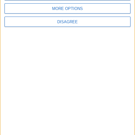
MORE OPTIONS
Site web
DISAGREE
Enregistrer mon nom, mon e-mail et mon site
dans le navigateur pour mon prochain commentaire.
DANS L'ACTU
Filipe Luis veut garder Camara
9 août 2026
Mené de deux buts, Monaco s’offre un succès de prestige face à
Liverpool (3-2)
9 août 2026