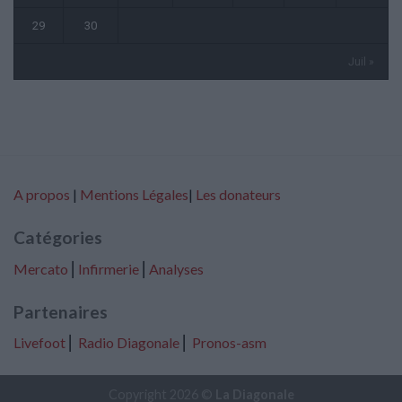
29
30
Juil »
A propos
|
Mentions Légales
|
Les donateurs
Catégories
Mercato
⎢
Infirmerie
⎢
Analyses
Partenaires
Livefoot
⎢
Radio Diagonale
⎢
Pronos-asm
Copyright 2026 ©
La Diagonale