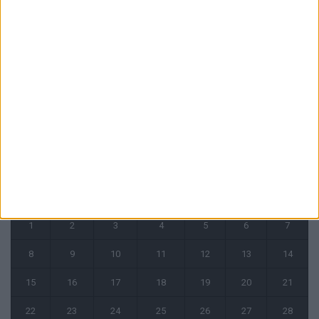
Mawissa s’excuse d’avoir blessé Uche
7 août 2026
Pogba pourrait être du stage en Angleterre, Fati espéré contre Le
Havre
6 août 2026
CALENDRIER
avril 2024
L
M
M
J
V
S
D
1
2
3
4
5
6
7
8
9
10
11
12
13
14
15
16
17
18
19
20
21
22
23
24
25
26
27
28