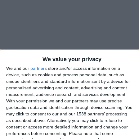
We value your privacy
We and our
partners
store and/or access information on a
device, such as cookies and process personal data, such as
unique identifiers and standard information sent by a device for
personalised advertising and content, advertising and content
measurement, audience research and services development.
Réaction d’orgueil des U19 de l’AS Monaco, dimanche, face
With your permission we and our partners may use precise
au dauphin de la poule D Montpellier. Après quatre matches
geolocation data and identification through device scanning. You
sans victoires, dont trois défaites, les hommes de Frédéric
may click to consent to our and our 1538 partners’ processing
Barilaro ont brillamment battu les Héraultais (3-0). Ilane
as described above. Alternatively you may click to refuse to
consent or access more detailed information and change your
e
e
Touré s’est offert un doublé (5
, 58
), tandis que Lorenzo
preferences before consenting.
Please note that some
e
Carvalho a inscrit le but du break juste avant le repos (45
).