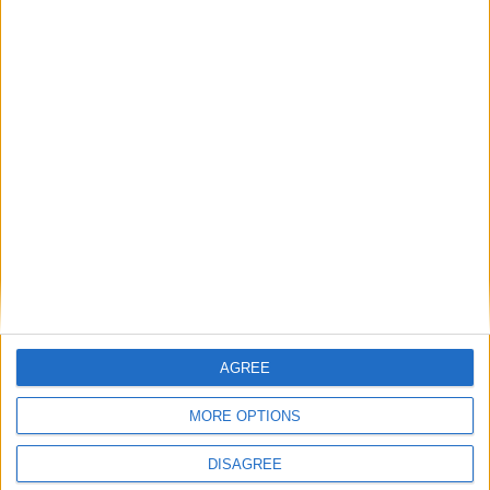
Catégorie :
Breakings news
,
Brèves
Tags :
AS Monaco
,
Eliesse Ben
Seghir
,
Ligue 1
,
meilleur espoir
,
trophées UNFP
.
Ben El Hadj au sifflet, Delajod
Les U19 éliminés de la Al
à la VAR
Abtal Cup
Laisser un commentaire
Votre adresse e-mail ne sera pas publiée.
Les champs
AGREE
obligatoires sont indiqués avec
*
MORE OPTIONS
Commentaire
*
DISAGREE