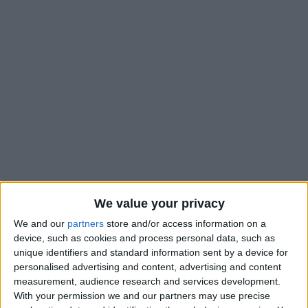
We value your privacy
Ce mardi, l’UNFP a dévoilé les différentes listes des nommés
We and our
partners
store and/or access information on a
pour les traditionnelles récompenses de fin de saison. Un seul
device, such as cookies and process personal data, such as
Monégasque a été nommé, il s’agit d’Eliesse Ben Seghir.
unique identifiers and standard information sent by a device for
Comme la saison dernière, le jeune milieu offensif (19 ans)
personalised advertising and content, advertising and content
measurement, audience research and services development.
concourra pour décrocher le trophée UNFP du meilleur
With your permission we and our partners may use precise
espoir de Ligue 1. Une récompense qui ne concerne que les