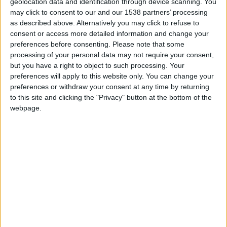
geolocation data and identification through device scanning. You
joueurs de 21 ans ou moins.
may click to consent to our and our 1538 partners’ processing
as described above. Alternatively you may click to refuse to
Si la désignation de Ben Seghir pour ce trophée était logique
consent or access more detailed information and change your
et méritée la saison précédente, celle de cette année est
preferences before consenting.
Please note that some
processing of your personal data may not require your consent,
beaucoup plus surprenante. Blessé par deux fois à une cuisse
but you have a right to object to such processing. Your
puis à une épaule, l’international Marocain a manqué plus de
preferences will apply to this website only. You can change your
quatre mois de compétition au total et n’a disputé que 11
preferences or withdraw your consent at any time by returning
rencontres en championnat cette année, pour deux
to this site and clicking the "Privacy" button at the bottom of the
titularisations. Il a aussi inscrit un but contre Strasbourg (
1-0,
webpage.
le 10 mars
) et délivré une passe décisive.
Face à lui, se dresseront le Parisien Warren Zaïre-Emery, le
Lyonnais Rayan Cherki, le Rennais Désiré Doué et le Lillois
Leny Yoro. Le dernier Monégasque à avoir obtenu ce trophée
de meilleur espoir avec le maillot à la diagonale est Aurélien
Tchouaméni en 2021. Une distinction qu’aime tout
particulièrement l’AS Monaco, qui l’a remportée à six reprises.
Aucun autre club ne fait mieux.