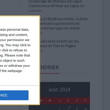
Le barrage de Monaco en Ligue
Conférence diffusé sur Ligue 1+
3 août 2026
Benfica et Besiktas évités : la liste
des adversaires potentiels de
eur),
Monaco en barrages se réduit
cess personal data,
3 août 2026
tising and content,
your permission we
Filipe Luis reste évasif sur les
ng. You may click to
conditions de Fati et Pogba
click to refuse to
1 août 2026
ng.
Please note that
o object to such
ces or withdraw your
CALENDRIER
 of the webpage.
août 2024
GREE
L
M
M
J
V
S
D
1
2
3
4