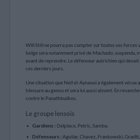
Will Still ne pourra pas compter sur toutes ses forces
belge sera notamment privé de Machado, suspendu, ma
avant de reprendre. Le défenseur autrichien qui devait ê
ces derniers jours.
Une situation que Neil el-Aynaoui a également vécue av
blessure au genou et sera lui aussi absent. En revanche
contre le Panathinaïkos.
Le groupe lensois
Gardiens :
Delplace, Petric, Samba.
Défenseurs :
Aguilar, Chavez, Frankowski, Gradit,