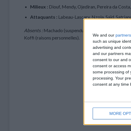
Milieux :
Diouf, Mendy, Ojediran, Pereira da Costa
Attaquants :
Labeau-Lascary, Nzola, Saïd, Satrian
Absents :
Machado (suspendu), Danso (protocole médical)
We and our
partners
Koffi (raisons personnelles).
such as unique ident
advertising and con
and our partners may
consent to our and o
consent or access m
some processing of y
processing. Your pre
consent at any time b
MORE OPT