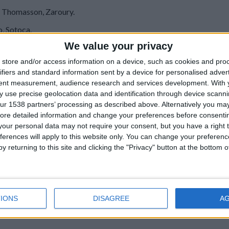
, Thomasson, Zaroury.
o, Sotoca.
We value your privacy
, Cabot (blessé), El Aynaoui (reprise), Fulgini (choix de l’entraîn
store and/or access information on a device, such as cookies and pro
ifiers and standard information sent by a device for personalised adver
tent measurement, audience research and services development.
With 
 use precise geolocation data and identification through device scanni
ur 1538 partners’ processing as described above. Alternatively you may 
ore detailed information and change your preferences before consenti
our personal data may not require your consent, but you have a right t
ferences will apply to this website only. You can change your preferen
y returning to this site and clicking the "Privacy" button at the bottom
IONS
DISAGREE
A