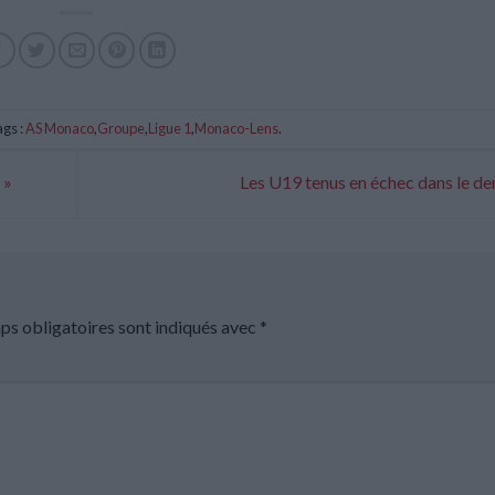
gs :
AS Monaco
,
Groupe
,
Ligue 1
,
Monaco-Lens
.
 »
Les U19 tenus en échec dans le d
ps obligatoires sont indiqués avec
*