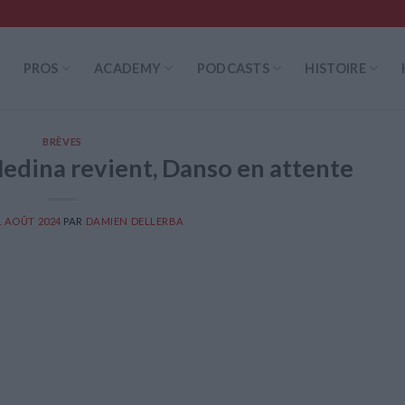
PROS
ACADEMY
PODCASTS
HISTOIRE
BRÈVES
Medina revient, Danso en attente
1 AOÛT 2024
PAR
DAMIEN DELLERBA