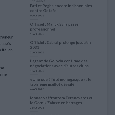
1 COMMENT
Fati et Pogba encore indisponibles
contre Getafe
6 août 2026
Officiel : Malick Sylla passe
professionnel
5 août 2026
traîneur
Officiel : Cabral prolonge jusqu’en
poussés
2031
 italien
5 août 2026
L’agent de Golovin confirme des
négociations avec d’autres clubs
 sa
4 août 2026
aine
« Une ode à l’été monégasque » : le
troisième maillot dévoilé
4 août 2026
Monaco affrontera Ferencvaros ou
le Gornik Zabrze en barrages
3 août 2026