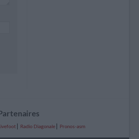
Partenaires
ivefoot
⎢
Radio Diagonale
⎢
Pronos-asm