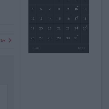
5
6
7
8
9
10
11
12
13
14
15
16
17
18
19
20
21
22
23
24
25
26
27
28
29
30
31
erby
« Juil
Sep »