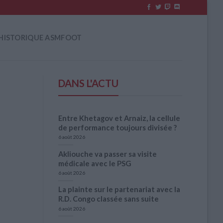
HISTORIQUE ASMFOOT
DANS L'ACTU
Entre Khetagov et Arnaiz, la cellule
de performance toujours divisée ?
6 août 2026
Akliouche va passer sa visite
médicale avec le PSG
6 août 2026
La plainte sur le partenariat avec la
R.D. Congo classée sans suite
6 août 2026