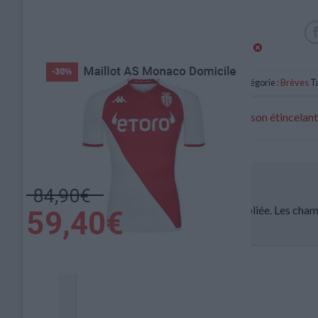
Catégorie :
Brèves
Ta
Still : « Monaco fait un début de saison étincelant
Laisser un commentaire
Votre adresse e-mail ne sera pas publiée.
Les cham
Commentaire
*