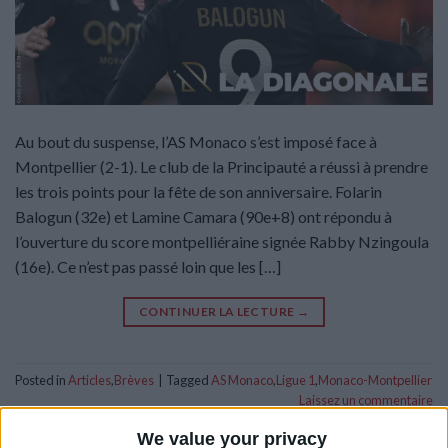
Au bout du suspense, l’AS Monaco s’est imposé face à
Montpellier (2-1). Le club de la Principauté a réussi à prendre
les trois points pour la fête de son anniversaire. Folarin
Balogun (32e) et Lamine Camara (90e+8) ont répondu à
l’ouverture du score montpelliéraine signée Rabby Nzingoula
(16e). Ce n’est pas passé loin que les […]
CONTINUER LA LECTURE
→
Posted in
Articles
,
Brèves
|
Tagged
AS Monaco
,
Ligue 1
,
Monaco-Montpellier
Laissez un commentaire
We value your privacy