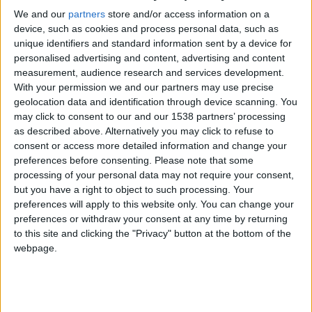
BREAKINGS NEWS
,
BRÈVES
We and our
partners
store and/or access information on a
Les compositions : Embolo et Balogun
device, such as cookies and process personal data, such as
associés en attaque
unique identifiers and standard information sent by a device for
personalised advertising and content, advertising and content
measurement, audience research and services development.
POSTÉ LE
28 SEPTEMBRE 2024
PAR
DAMIEN DELLERBA
With your permission we and our partners may use precise
geolocation data and identification through device scanning. You
may click to consent to our and our 1538 partners’ processing
as described above. Alternatively you may click to refuse to
consent or access more detailed information and change your
preferences before consenting.
Please note that some
processing of your personal data may not require your consent,
but you have a right to object to such processing. Your
preferences will apply to this website only. You can change your
preferences or withdraw your consent at any time by returning
to this site and clicking the "Privacy" button at the bottom of the
webpage.