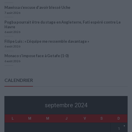
Mawissa s’excuse d’avoir blessé Uche
7 août 2026
Pogba pourrait être du stage en Angleterre, Fati espéré contre Le
Havre
6 août 2026
Filipe Luis : « L’équipe me ressemble davantage »
6 août 2026
Monaco s’impose face à Getafe (1-0)
6 août 2026
CALENDRIER
septembre 2024
L
M
M
J
V
S
D
1