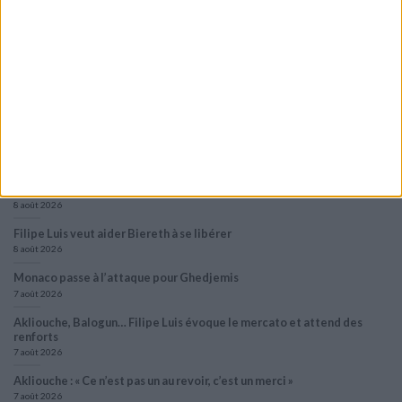
Le Groupe Élite s’impose face à la Juventus
8 août 2026
Le groupe du stage en Angleterre : avec Fati, Pogba et Zakaria
8 août 2026
Le dossier Lira toujours en attente ?
8 août 2026
Crystal Palace aurait fait une offre pour Camara, d’autres clubs anglais
prêts à dégainer
8 août 2026
Filipe Luis veut aider Biereth à se libérer
8 août 2026
Monaco passe à l’attaque pour Ghedjemis
7 août 2026
Akliouche, Balogun… Filipe Luis évoque le mercato et attend des
renforts
7 août 2026
Akliouche : « Ce n’est pas un au revoir, c’est un merci »
7 août 2026