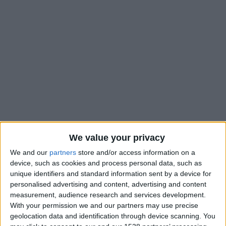
We value your privacy
We and our
partners
store and/or access information on a
e
Comme pour la 10
journée, l’AS Monaco jouera avant tout le
device, such as cookies and process personal data, such as
e
monde lors de la 12
étape du championnat. Au retour d’une
unique identifiers and standard information sent by a device for
personalised advertising and content, advertising and content
énième trêve internationale, les Monégasques recevront une
measurement, audience research and services development.
équipe de Ligue des champions, Brest, le vendredi 22
With your permission we and our partners may use precise
novembre. Une programmation somme toute logique puisque
geolocation data and identification through device scanning. You
les Brestois seront opposé au Barça le mardi suivant en C1.