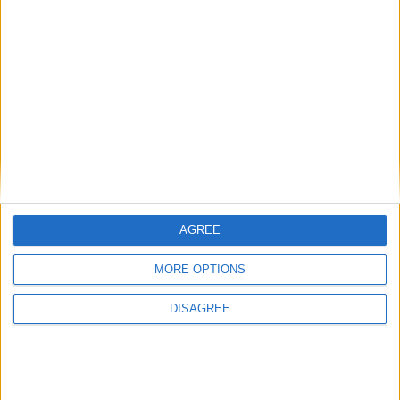
C1, Youth League : où se situe
Avec Pignard au sifflet,
Monaco ?
Monaco a souvent titubé
Laisser un commentaire
Votre adresse e-mail ne sera pas publiée.
Les champs
obligatoires sont indiqués avec
*
Commentaire
*
AGREE
MORE OPTIONS
DISAGREE
Nom
*