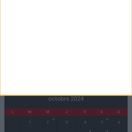
?
6 août 2026
Akliouche va passer sa visite médicale avec le PSG
6 août 2026
La plainte sur le partenariat avec la R.D. Congo classée sans suite
6 août 2026
1 COMMENT
Fati et Pogba encore indisponibles contre Getafe
6 août 2026
CALENDRIER
octobre 2024
L
M
M
J
V
S
D
1
2
3
4
5
6