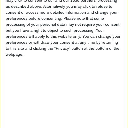
may click to consent to our and our 1538 partners’ processing
as described above. Alternatively you may click to refuse to
La rencontre sera retransmise sur
DAZN
à partir de 19
consent or access more detailed information and change your
preferences before consenting.
Please note that some
heures.
processing of your personal data may not require your consent,
but you have a right to object to such processing. Your
e
La programmation complète de la 12
journée
preferences will apply to this website only. You can change your
Vendredi 22 novembre 2024 à 19h00 sur
DAZN
preferences or withdraw your consent at any time by returning
to this site and clicking the "Privacy" button at the bottom of the
AS Monaco – Stade Brestois 29
webpage.
Vendredi 22 novembre 2024 à 21h00 sur
DAZN
Paris Saint-Germain – Toulouse FC
Samedi 23 novembre 2024 à 17h00 sur
beIN SPORTS 1
RC Lens – Olympique de Marseille
Samedi 23 novembre 2024 à 19h00 sur
DAZN
AS Saint-Étienne – Montpellier Hérault SC
Samedi 23 novembre 2024 à 21h00 sur
DAZN