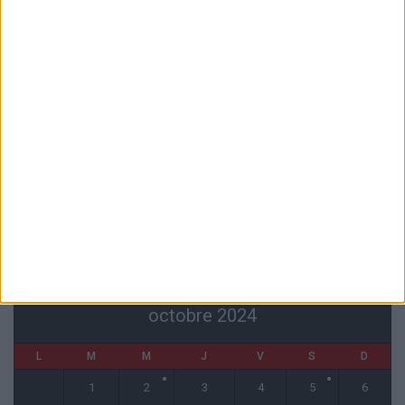
Mawissa s’excuse d’avoir blessé Uche
7 août 2026
Pogba pourrait être du stage en Angleterre, Fati espéré contre Le
Havre
6 août 2026
Filipe Luis : « L’équipe me ressemble davantage »
6 août 2026
Monaco s’impose face à Getafe (1-0)
6 août 2026
CALENDRIER
octobre 2024
L
M
M
J
V
S
D
1
2
3
4
5
6