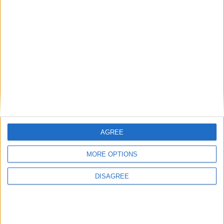
Le groupe monégasque :
Dujeux : « Monaco allie
première convocation pour
puissance et technique »
Nibombé
Laisser un commentaire
Votre adresse e-mail ne sera pas publiée.
Les champs
obligatoires sont indiqués avec
*
Commentaire
*
AGREE
MORE OPTIONS
DISAGREE
Nom
*