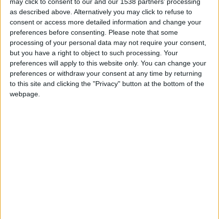
may click to consent to our and our 1538 partners’ processing
avec une belle frappe. Golovin j’aime bien, il veut tout le
as described above. Alternatively you may click to refuse to
temps jouer vers l’avant. Embolo est puissant, un travailleur.
consent or access more detailed information and change your
Il garde bien la balle, le bloc a le temps de remonter. J’aime
preferences before consenting.
Please note that some
processing of your personal data may not require your consent,
bien les attaquants qui ne trichent pas.
»
but you have a right to object to such processing. Your
preferences will apply to this website only. You can change your
Les Rouge et Blanc ont, selon lui, les qualités pour
preferences or withdraw your consent at any time by returning
concurrencer Paris en championnat cette année. Après 9
to this site and clicking the "Privacy" button at the bottom of the
journées, les Monégasques sont deuxièmes avec trois points
webpage.
de retard sur le club de la Capitale : «
Je pense qu’ils peuvent
titiller un peu le PSG. Je dirais que c’est du 45/55 à l’avantage
de Paris pour le titre. S’ils croient en eux, il y a moyen.
» Et
d’évoquer sa propre expérience et ce qui a fait la force de la
génération championne de France en 2017 et à quel moment
les joueurs ont commencé à y croire : «
Au début on n’y
croyait pas mais après la trêve on s’est dit : «
Oh les gars, on
peut le faire !
» C’est le groupe le plus important. Quand il y a
une bonne ambiance, rien ne peut t’arrêter.
»