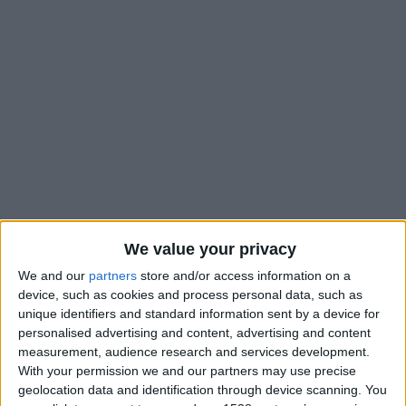
We value your privacy
We and our
partners
store and/or access information on a
Nice-Matin
s’est entretenu avec Nabil Dirar, champion de
device, such as cookies and process personal data, such as
France de Ligue 1 en 2017 avec l’AS Monaco. Le milieu de
unique identifiers and standard information sent by a device for
terrain, toujours en activité et qui officie désormais en
personalised advertising and content, advertising and content
Moldavie, a livré son avis sur l’équipe actuelle et certains de
measurement, audience research and services development.
With your permission we and our partners may use precise
ses joueurs : «
Ils ont un bon collectif, une bonne défense avec
geolocation data and identification through device scanning. You
Singo et Kehrer, des tops défenseurs. Vanderson est rapide