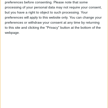
preferences before consenting.
Please note that some
e
e
l’avance des Rouge et Blanc en seconde période (67
, 76
).
processing of your personal data may not require your consent,
but you have a right to object to such processing. Your
Grâce à ce succès, les hommes de Djimi Traoré s’installent
preferences will apply to this website only. You can change your
provisoirement en tête de leur groupe avec 7 points, devant
preferences or withdraw your consent at any time by returning
Nottingham Forest et Valence (6 points), qui compte un
to this site and clicking the "Privacy" button at the bottom of the
webpage.
match en moins. Un succès pour leur dernier match de groupe,
contre Nottingham le 20 décembre, leur assurerait l’une des
deux premières places et par conséquent une qualification
pour le tour suivant, mais un nul pourrait aussi suffire. Depuis
leur première participation, les Monégasques n’ont jamais été
aussi proches d’y parvenir.