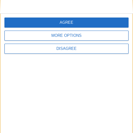
AGREE
E-mail
*
MORE OPTIONS
DISAGREE
Site web
Enregistrer mon nom, mon e-mail et mon site
dans le navigateur pour mon prochain commentaire.
DANS L'ACTU