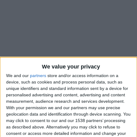
We value your privacy
We and our
partners
store and/or access information on a
device, such as cookies and process personal data, such as
Les jeunes pousses de l’AS Monaco ont vécu une belle soirée
unique identifiers and standard information sent by a device for
au Lamex Stadium, face aux U21 de Tottenham. Le Groupe
personalised advertising and content, advertising and content
measurement, audience research and services development.
Élite a remporté son troisième match de Premier League
With your permission we and our partners may use precise
International Cup brillamment (4-0) grâce notamment à un
geolocation data and identification through device scanning. You
doublé de Joan Tincres. Les Monégasques ont ouvert le score
may click to consent to our and our 1538 partners’ processing
e
grâce à Michal (31
) avant de faire le break dans la foulée par
as described above. Alternatively you may click to refuse to
e
consent or access more detailed information and change your
l’intermédiaire d’Etonde (33
). Tincres a ensuite conforté