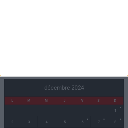
Akliouche va passer sa visite médicale avec le PSG
6 août 2026
La plainte sur le partenariat avec la R.D. Congo classée sans suite
6 août 2026
1 COMMENT
Fati et Pogba encore indisponibles contre Getafe
6 août 2026
CALENDRIER
décembre 2024
L
M
M
J
V
S
D
1
2
3
4
5
6
7
8