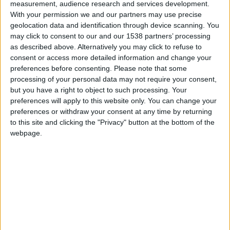
measurement, audience research and services development.
e
14
journée.
With your permission we and our partners may use precise
geolocation data and identification through device scanning. You
Pour Singo, il s’agit de sa troisième présence dans cette
may click to consent to our and our 1538 partners’ processing
e
e
équipe, après les 5
et 11
journées. Cela fait de lui l’égal de
as described above. Alternatively you may click to refuse to
consent or access more detailed information and change your
Thilo Kehrer et aucun autre joueur monégasque n’a été plus
preferences before consenting.
Please note that some
représenté que les deux défenseurs. Au niveau des moyennes,
processing of your personal data may not require your consent,
Singo dépasse Kehrer pour un centième (6,10 contre 6,09) et
but you have a right to object to such processing. Your
se classe 4e. Le classement est toujours dominé par Eliesse
preferences will apply to this website only. You can change your
Ben Seghir (6,33).
preferences or withdraw your consent at any time by returning
to this site and clicking the "Privacy" button at the bottom of the
webpage.
e
L’équipe type de la 14
journée
Gardien :
Léon (10, Auxerre)
Défenseurs :
Louchet (7, Nice),
Singo (8,
Monaco),
Jubal (7, Auxerre), Tagliafico (7, Lyon).
Milieux :
Rongier (7, Marseille), Matic (7, Lyon),
Rabiot (7, Marseille)
Attaquant :
Cherki (7, Lyon), David (8, Lille), Simon