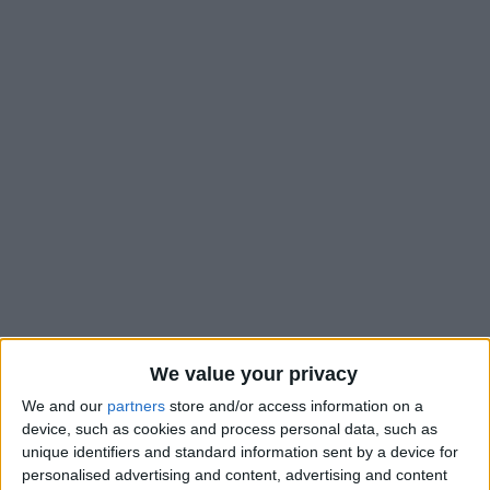
Buteur contre Toulouse samedi, son premier en Ligue 1 cette
saison, Wilfried Singo a ouvert la voie à l’AS Monaco en
We value your privacy
reprenant de la tête un coup franc de Lamine Camara. Le
We and our
partners
store and/or access information on a
défenseur ivoirien s’est en plus montré solide dans sa partition
device, such as cookies and process personal data, such as
défensive, sans fausse note, et a recueilli la note de 8/10 dans
unique identifiers and standard information sent by a device for
personalised advertising and content, advertising and content
L’Équipe
. De quoi lui ouvrir les portes de l’équipe type de la