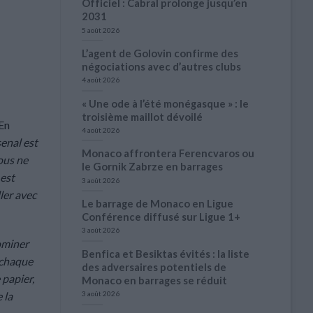
Officiel : Cabral prolonge jusqu’en
2031
5 août 2026
L’agent de Golovin confirme des
négociations avec d’autres clubs
4 août 2026
« Une ode à l’été monégasque » : le
troisième maillot dévoilé
 En
4 août 2026
enal est
Monaco affrontera Ferencvaros ou
Nous ne
le Gornik Zabrze en barrages
 est
3 août 2026
ler avec
Le barrage de Monaco en Ligue
Conférence diffusé sur Ligue 1+
3 août 2026
dominer
Benfica et Besiktas évités : la liste
 chaque
des adversaires potentiels de
 papier,
Monaco en barrages se réduit
3 août 2026
 la