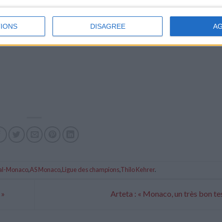
IONS
DISAGREE
A
al-Monaco
,
AS Monaco
,
Ligue des champions
,
Thilo Kehrer
.
 »
Arteta : « Monaco, un très bon te