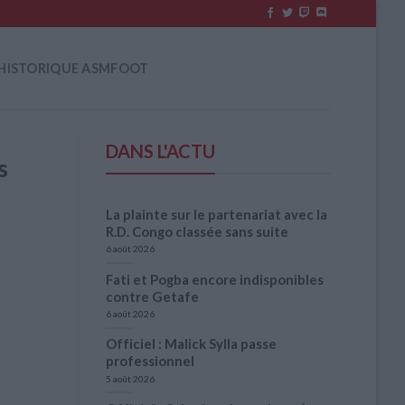
HISTORIQUE ASMFOOT
DANS L'ACTU
s
La plainte sur le partenariat avec la
R.D. Congo classée sans suite
6 août 2026
Fati et Pogba encore indisponibles
contre Getafe
6 août 2026
Officiel : Malick Sylla passe
professionnel
5 août 2026