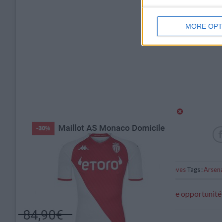
MORE OPT
Catégorie :
Brèves
Tags :
Arsen
Hütter : « Être à l’affût de la moindre opportunité