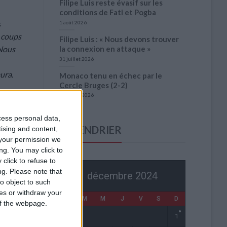
Filipe Luis reste évasif sur les
conditions de Fati et Pogba
s
1 août 2026
 coups
Filipe Luis : « Nous devons trouver
la connexion en attaque »
 Nous
31 juillet 2026
ura.
Monaco tenu en échec par le
Cercle Bruges (2-2)
31 juillet 2026
ace à
cess personal data,
ce en
CALENDRIER
tising and content,
e, on
your permission we
de ce
ng. You may click to
click to refuse to
ng.
Please note that
décembre 2024
o object to such
S Monaco
ces or withdraw your
L
M
M
J
V
S
D
 of the webpage.
1