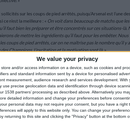
llective.
»
sollicités sur les coups de pied arrêtés, puisqu’Arsenal est l’une de
 ce n’est la meilleure : «
On voit dans beaucoup de matchs que les
u’il faut bien les préparer et être concentrés sur ces situations-là.
ierons de mettre les ingrédients qu’il faut pour les embêter. Nous
es coups de pied arrêtés, car on ne maîtrise pas le nombre qu’il y a
des Champions. L’excitation et la motivation sont là.
»
We value your privacy
encontre avec appréhension. Il veut aussi se servir de la victoire f
store and/or access information on a device, such as cookies and pro
ates Stadium : «
Les performances en général nous donnent confian
ifiers and standard information sent by a device for personalised adver
oueurs de qualité. En plus, quand on travaille de manière collectiv
tent measurement, audience research and services development.
With 
our ça, il faut travailler dur. Le match de Barcelone est un exemple 
 use precise geolocation data and identification through device scanni
nt que les qualités individuelles ressortent.
»
ur 1538 partners’ processing as described above. Alternatively you may 
ore detailed information and change your preferences before consenti
our personal data may not require your consent, but you have a right t
Source :
A
ferences will apply to this website only. You can change your preferen
y returning to this site and clicking the "Privacy" button at the bottom