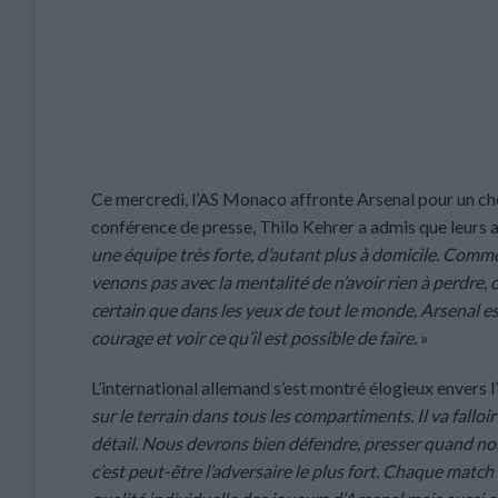
Ce mercredi, l’AS Monaco affronte Arsenal pour un cho
conférence de presse, Thilo Kehrer a admis que leurs ad
une équipe très forte, d’autant plus à domicile. Comme 
venons pas avec la mentalité de n’avoir rien à perdre, 
certain que dans les yeux de tout le monde, Arsenal est 
courage et voir ce qu’il est possible de faire.
»
L’international allemand s’est montré élogieux envers l
sur le terrain dans tous les compartiments. Il va fall
détail. Nous devrons bien défendre, presser quand nous 
c’est peut-être l’adversaire le plus fort. Chaque matc