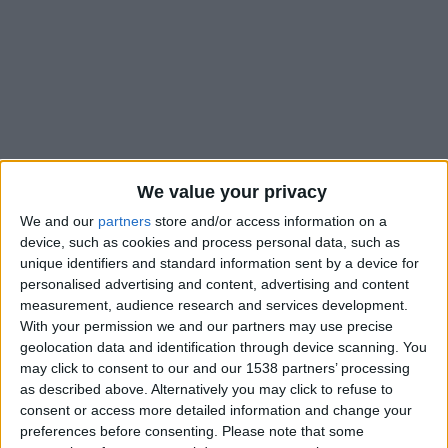
We value your privacy
We and our
partners
store and/or access information on a
device, such as cookies and process personal data, such as
unique identifiers and standard information sent by a device for
personalised advertising and content, advertising and content
measurement, audience research and services development.
Arsenal FC (4-3-3) : Raya – Partey, Saliba, Kiwior, Lewis-
With your permission we and our partners may use precise
Skelly – Ödegaard, Merino, Rice – Saka, Jesus, Martinelli.
geolocation data and identification through device scanning. You
may click to consent to our and our 1538 partners’ processing
Remplaçants : Neto (g.), Setford (g.), Timber, Tierney,
as described above. Alternatively you may click to refuse to
Jorginho, Jorginho, Sterling, Havertz, Monlouis, Nwaneri,
consent or access more detailed information and change your
preferences before consenting.
Please note that some
Robinson, Heaven.