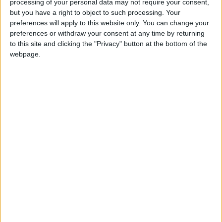
processing of your personal data may not require your consent,
but you have a right to object to such processing. Your
AS Monaco (4-2-3-1) : Majecki – Vanderson, Kehrer (cap.),
preferences will apply to this website only. You can change your
Salisu, C. Henrique – Magassa, Camara – Akliouche, Ben
preferences or withdraw your consent at any time by returning
Seghir, Minamino – Embolo
to this site and clicking the "Privacy" button at the bottom of the
webpage.
Remplaçants : Köhn (g.), Lienard (g.), Teze, Nibombe,
Ouattara, Matazo, Minamino, Michal, Ilenikhena, Tincres.