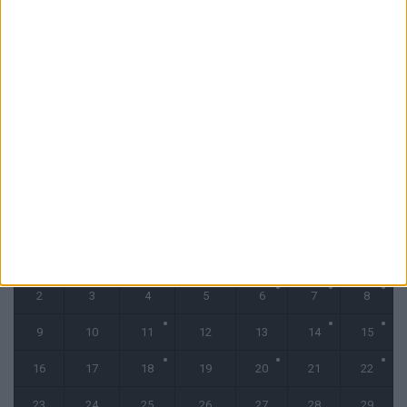
6 août 2026
Monaco s’impose face à Getafe (1-0)
6 août 2026
CALENDRIER
décembre 2024
L
M
M
J
V
S
D
1
2
3
4
5
6
7
8
9
10
11
12
13
14
15
16
17
18
19
20
21
22
23
24
25
26
27
28
29