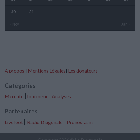
30
31
« Nov
Jan »
A propos
|
Mentions Légales
|
Les donateurs
Catégories
Mercato
⎢
Infirmerie
⎢
Analyses
Partenaires
Livefoot
⎢
Radio Diagonale
⎢
Pronos-asm