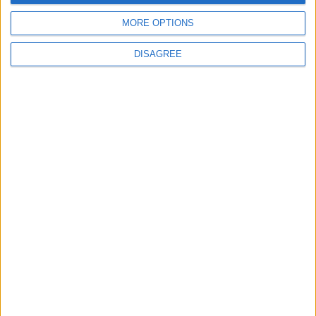
Site web
MORE OPTIONS
DISAGREE
Enregistrer mon nom, mon e-mail et mon site
dans le navigateur pour mon prochain commentaire.
DANS L'ACTU
Le Groupe Élite s’impose face à la Juventus
8 août 2026
Le groupe du stage en Angleterre : avec Fati, Pogba et Zakaria
8 août 2026
Le dossier Lira toujours en attente ?