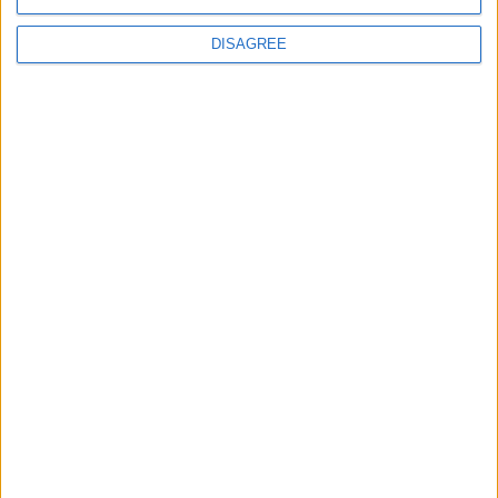
Votre adresse e-mail ne sera pas publiée.
Les champs
DISAGREE
obligatoires sont indiqués avec
*
Commentaire
*
Nom
*
E-mail
*
Site web