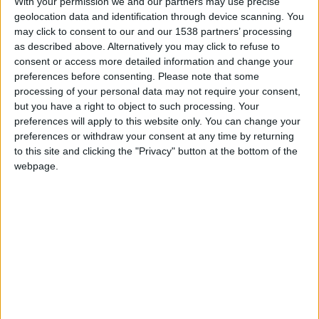
With your permission we and our partners may use precise
doit pas l’accepter. Caio a de très grandes qualités, mais ses
geolocation data and identification through device scanning. You
performances ne sont pas assez élevées. Personne n’est
may click to consent to our and our 1538 partners’ processing
as described above. Alternatively you may click to refuse to
content de cela.
»
consent or access more detailed information and change your
preferences before consenting.
Please note that some
L’Autrichien n’est pas convaincu que le problème soit d’ordre
processing of your personal data may not require your consent,
physique, alors qu’il revient d’une grave blessure à un genou,
but you have a right to object to such processing. Your
une rupture des ligaments croisés : «
Physiquement, il est l’un
preferences will apply to this website only. You can change your
de nos meilleurs joueurs. Il peut courir beaucoup, il va vite. Je
preferences or withdraw your consent at any time by returning
to this site and clicking the "Privacy" button at the bottom of the
ne suis pas sûr… Parce que sa blessure remonte à un peu plus
webpage.
d’un an. Il était déjà revenu la saison dernière. Il a un peu de
mal, mais cela arrive dans le foot.
»
Hütter a indiqué que Caio Henrique, qui n’a délivré qu’une
seule passe décisive cette saison, était forcément touché par
cette méforme : «
Bien sûr qu’il n’est pas satisfait de ses
performances, on a la même analyse. Mais mon travail est de
mettre tous les joueurs dans leur meilleure forme. Ce n’est
pas toujours facile. C’est le foot.
»