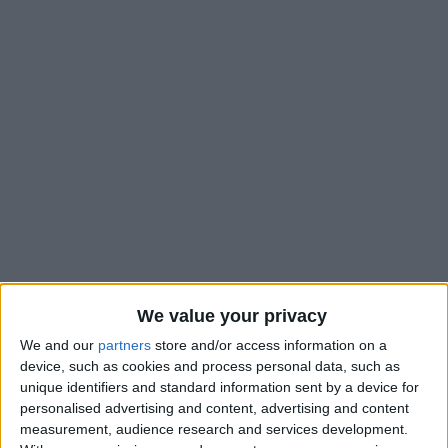
We value your privacy
Alors que Caio Henrique
ne figure pas dans le groupe
pour
We and our
partners
store and/or access information on a
device, such as cookies and process personal data, such as
Rennes, son entraîneur Adi Hütter s’est montré mécontent
unique identifiers and standard information sent by a device for
des performances du Brésilien : «
Cela arrive dans le foot de
personalised advertising and content, advertising and content
ne pas être dans sa meilleure forme. Parfois on doit l’accepter,
measurement, audience research and services development.
mais… Je vais le reformuler : on doit respecter cela mais on ne