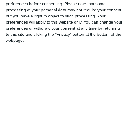
Le communiqué précise que les autres affiches seront
preferences before consenting.
Please note that some
processing of your personal data may not require your consent,
programmées au plus tard le samedi 22 février, lorsque la
but you have a right to object to such processing. Your
es
programmation des 8
de finale des compétitions
preferences will apply to this website only. You can change your
européennes aura été définie.
preferences or withdraw your consent at any time by returning
to this site and clicking the "Privacy" button at the bottom of the
Vendredi 28 février 2025 à 20h45 sur DAZN
webpage.
AS Monaco – Stade de Reims
Samedi 1er mars 2025 à 21h05 sur DAZN
Paris Saint-Germain – LOSC Lille
Dimanche 2 mars 2025 à 17h15 sur DAZN
Montpellier Hérault SC – Stade Rennais FC
AJ Auxerre – RC Strasbourg Alsace
Angers SCO – Toulouse FC