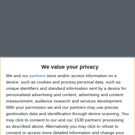
We value your privacy
We and our
partners
store and/or access information on a
device, such as cookies and process personal data, such as
unique identifiers and standard information sent by a device for
La LFP vient de dévoiler une programmation partielle de la
personalised advertising and content, advertising and content
measurement, audience research and services development.
e
24
journée de Ligue 1. Monaco y affrontera le Stade de
With your permission we and our partners may use precise
Reims pour la troisième fois de la saison et cette rencontre se
geolocation data and identification through device scanning. You
tiendra le vendredi 28 février. Le match sera diffusé sur
may click to consent to our and our 1538 partners’ processing
DAZN
à partir de 20h45.
as described above. Alternatively you may click to refuse to
consent or access more detailed information and change your