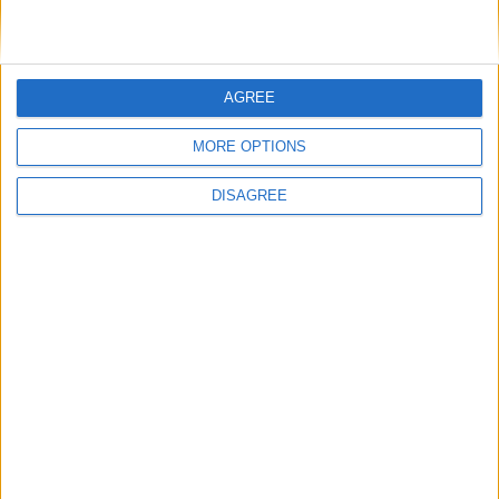
Nom
*
AGREE
MORE OPTIONS
E-mail
*
DISAGREE
Site web
Enregistrer mon nom, mon e-mail et mon site
dans le navigateur pour mon prochain commentaire.