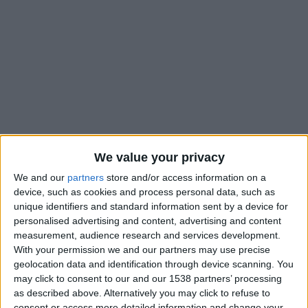
We value your privacy
We and our
partners
store and/or access information on a
device, such as cookies and process personal data, such as
unique identifiers and standard information sent by a device for
Les résultats de l’AS Monaco sont au mieux en demi-teinte
personalised advertising and content, advertising and content
depuis plusieurs mois et la période actuelle fait forcément
measurement, audience research and services development.
naître des interrogations quant à la capacité de son
With your permission we and our partners may use precise
geolocation data and identification through device scanning. You
entraîneur, Adi Hütter, à remettre l’équipe dans le droit
may click to consent to our and our 1538 partners’ processing
chemin. Cette semaine, l’ASM a été éliminée de la Ligue des
as described above. Alternatively you may click to refuse to
champions par Benfica et a perdu contre Lille en Ligue 1,
consent or access more detailed information and change your