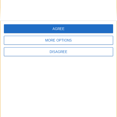
AGREE
Nom
*
MORE OPTIONS
DISAGREE
E-mail
*
Site web
Enregistrer mon nom, mon e-mail et mon site
dans le navigateur pour mon prochain commentaire.