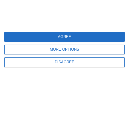
AGREE
Nom
*
MORE OPTIONS
DISAGREE
E-mail
*
Site web
Enregistrer mon nom, mon e-mail et mon site
dans le navigateur pour mon prochain commentaire.