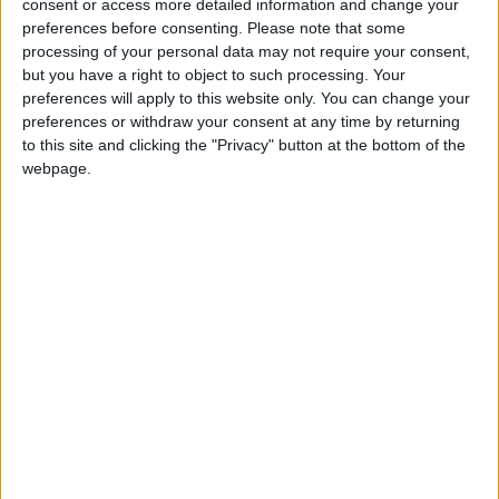
consent or access more detailed information and change your
nécessaire, couplé à une défaite du Nigeria dans l’autre match,
preferences before consenting.
Please note that some
ce sont les Marocains qui se sont imposés (3-1), validant leur
processing of your personal data may not require your consent,
ticket pour les quarts de finale de la compétition et
but you have a right to object to such processing. Your
preferences will apply to this website only. You can change your
occasionnant l’élimination des Tunisiens.
preferences or withdraw your consent at any time by returning
to this site and clicking the "Privacy" button at the bottom of the
Les deux Monégasques étaient titulaires lors de cette
webpage.
rencontre. Élu
homme du match contre le Kenya
, Dendani a
e
cette fois été discret lors de cette rencontre, sorti à la 72
minute. Il n’a pas été impliqué sur le but inscrit par son équipe
et encaissé par son compère de l’Academy, qui s’est fait
surprendre par une frappe de loin déviée par l’un de ses
défenseurs au retour des vestiaires. Benchaouch n’a pas été
trop inquiété lors de cette partie, les tentatives tunisiennes
ayant le plus souvent échoué à trouver le cadre.
Le Maroc connaîtra son adversaire pour les quarts ce
vendredi. La rencontre se jouera lundi, à 17 heures.