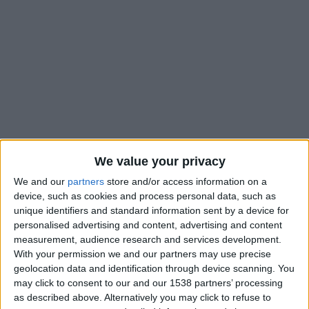
We value your privacy
We and our
partners
store and/or access information on a
device, such as cookies and process personal data, such as
unique identifiers and standard information sent by a device for
Les chances de voir passer les deux représentants
personalised advertising and content, advertising and content
monégasques de la CAN U20 étaient minces et le scénario
measurement, audience research and services development.
espéré ne s’est pas produit, mercredi soir, à l’occasion de
With your permission we and our partners may use precise
l’affrontement entre le Maroc de Yanis Benchaouch et la
geolocation data and identification through device scanning. You
may click to consent to our and our 1538 partners’ processing
Tunisie de Nacim Dendani, comptant pour la troisième
as described above. Alternatively you may click to refuse to
journée de la phase de groupes. Alors qu’un nul était