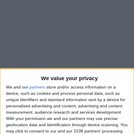
We value your privacy
We and our
partners
store and/or access information on a
Peu avant la fin de la saison, la DNCG, par l’intermédiaire de
device, such as cookies and process personal data, such as
unique identifiers and standard information sent by a device for
son président Jean-Marc Mickeler, avait prévenu les clubs
personalised advertising and content, advertising and content
professionnels du championnat de France que l’examen de
measurement, audience research and services development.
leur bilan financier serait bien plus draconien que
With your permission we and our partners may use precise
d’accoutumée. Il leur avait notamment demandé de ne pas
geolocation data and identification through device scanning. You
inscrire le moindre revenu concernant les droits TV, alors très
may click to consent to our and our 1538 partners’ processing