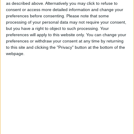
as described above. Alternatively you may click to refuse to
incertains en raison du litige opposant la Ligue de football
consent or access more detailed information and change your
professionnel à DAZN, le diffuseur de huit des neuf affiches
preferences before consenting.
Please note that some
par journée, ce qui pourrait mettre plusieurs clubs de L1 en
processing of your personal data may not require your consent,
grande difficulté.
but you have a right to object to such processing. Your
preferences will apply to this website only. You can change your
Du côté de l’AS Monaco, Thiago Scuro s’est voulu rassurant,
preferences or withdraw your consent at any time by returning
to this site and clicking the "Privacy" button at the bottom of the
même s’il reconnaît que la situation n’est pas non plus idéale :
webpage.
«
On ne sait toujours pas ce qu’il en sera, ce qui n’est pas
confortable, évidemment. Je veux adresser mes compliments
à notre équipe commerciale. On a réussi à augmenter nos
revenus commerciaux, on a vu notre affluence au stade
augmenter de 23 %. Toute cette augmentation de revenus
nous permet de couvrir une partie des pertes. On peut garder
le même budget, ç’a été approuvé par le président, en
absorbant l’impact des droits TV. Mais il ne faudrait
évidemment pas que ça arrive chaque saison. Il y a une
limite.
»