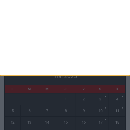
6 août 2026
Filipe Luis : « L’équipe me ressemble davantage »
6 août 2026
Monaco s’impose face à Getafe (1-0)
6 août 2026
CALENDRIER
mai 2025
L
M
M
J
V
S
D
1
2
3
4
5
6
7
8
9
10
11
12
13
14
15
16
17
18