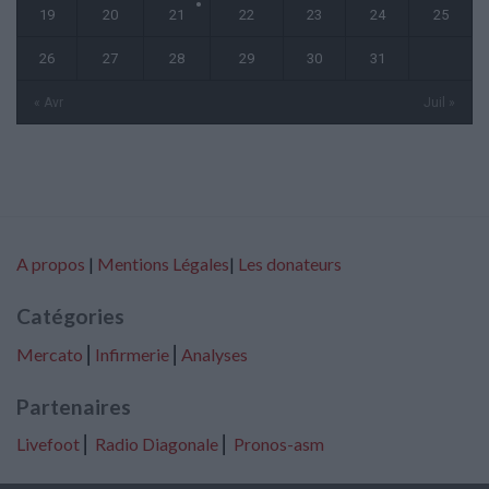
19
20
21
22
23
24
25
26
27
28
29
30
31
« Avr
Juil »
A propos
|
Mentions Légales
|
Les donateurs
Catégories
Mercato
⎢
Infirmerie
⎢
Analyses
Partenaires
Livefoot
⎢
Radio Diagonale
⎢
Pronos-asm