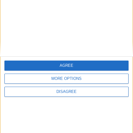
Laisser un commentaire
Votre adresse e-mail ne sera pas publiée.
Les champs
obligatoires sont indiqués avec
*
Commentaire
*
AGREE
MORE OPTIONS
DISAGREE
Nom
*
E-mail
*