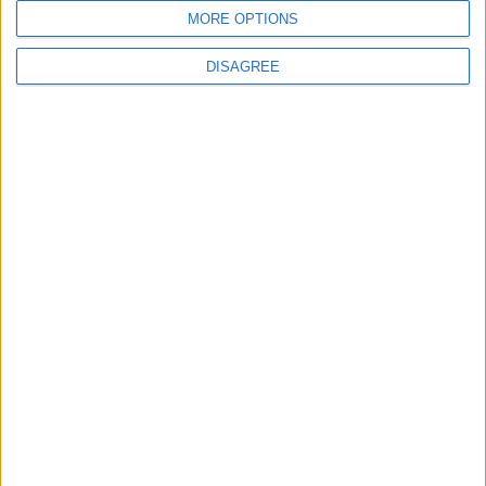
MORE OPTIONS
Site web
DISAGREE
Enregistrer mon nom, mon e-mail et mon site
dans le navigateur pour mon prochain commentaire.
DANS L'ACTU
Pogba pourrait être du stage en Angleterre, Fati espéré contre Le
Havre
6 août 2026
Filipe Luis : « L’équipe me ressemble davantage »
6 août 2026