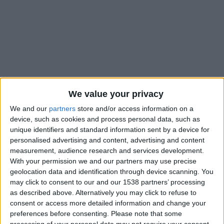
We value your privacy
We and our
partners
store and/or access information on a
device, such as cookies and process personal data, such as
unique identifiers and standard information sent by a device for
personalised advertising and content, advertising and content
measurement, audience research and services development.
With your permission we and our partners may use precise
La liste des appelés s’allonge. Plusieurs Monégasques
geolocation data and identification through device scanning. You
may click to consent to our and our 1538 partners’ processing
resteront sur le pont début juin, avec leurs sélections. Mika
as described above. Alternatively you may click to refuse to
Biereth a reçu une nouvelle convocation avec le Danemark.
consent or access more detailed information and change your
Éliminés aux portes du « final four » de la Ligue des nations en
preferences before consenting.
Please note that some
mars, les Danois n’auront que deux rencontres amicales à
processing of your personal data may not require your consent,