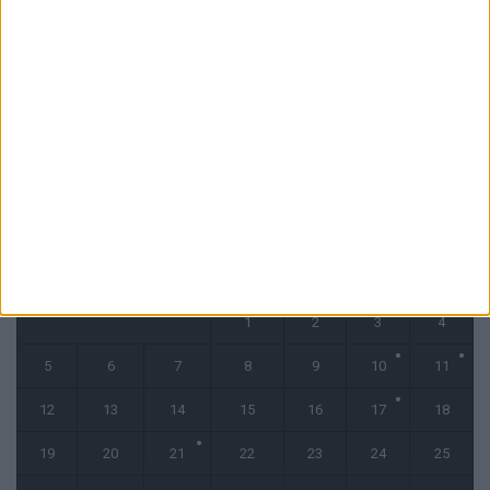
4 août 2026
« Une ode à l’été monégasque » : le troisième maillot dévoilé
4 août 2026
CALENDRIER
mai 2025
L
M
M
J
V
S
D
1
2
3
4
5
6
7
8
9
10
11
12
13
14
15
16
17
18
19
20
21
22
23
24
25