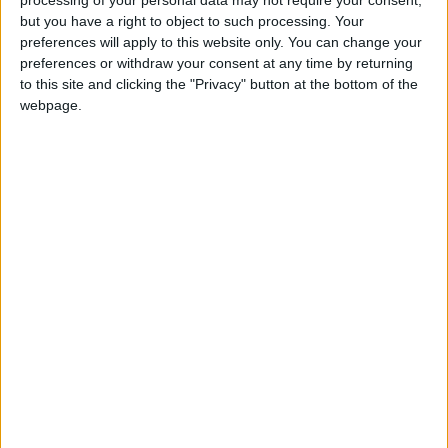
jouer, les 7 et 10 juin, contre l’Irlande du Nord et la Lituanie.
but you have a right to object to such processing. Your
preferences will apply to this website only. You can change your
preferences or withdraw your consent at any time by returning
Même programme pour le Maroc d’Eliesse Ben Seghir, avec
to this site and clicking the "Privacy" button at the bottom of the
deux matches amicaux les 6 et 9 juin. Les hommes de Walid
webpage.
Regragui affronteront d’abord la Tunisie avant de défier le
Bénin.