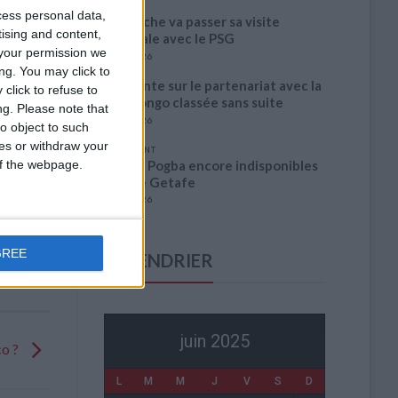
cess personal data,
Akliouche va passer sa visite
tising and content,
médicale avec le PSG
your permission we
6 août 2026
ng. You may click to
La plainte sur le partenariat avec la
click to refuse to
R.D. Congo classée sans suite
ng.
Please note that
6 août 2026
o object to such
ces or withdraw your
1 COMMENT
 of the webpage.
Fati et Pogba encore indisponibles
contre Getafe
6 août 2026
GREE
CALENDRIER
juin 2025
co ?
L
M
M
J
V
S
D