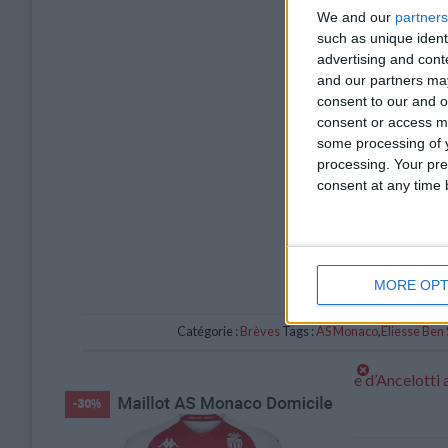
We and our
partners
such as unique ident
advertising and con
and our partners may
consent to our and o
consent or access m
some processing of y
processing. Your pre
consent at any time b
MORE OPT
Catégorie :
Brèves
Tags :
AS Monaco
,
Eliesse Ben 
Vanderson titulaire pour la première d’Ancelotti 
Brésil