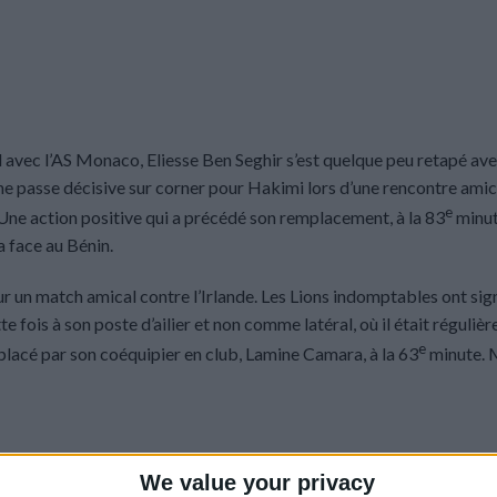
l avec l’AS Monaco, Eliesse Ben Seghir s’est quelque peu retapé ave
une passe décisive sur corner pour Hakimi lors d’une rencontre amic
e
0. Une action positive qui a précédé son remplacement, à la 83
minut
a face au Bénin.
ur un match amical contre l’Irlande. Les Lions indomptables ont sig
ette fois à son poste d’ailier et non comme latéral, où il était réguli
e
placé par son coéquipier en club, Lamine Camara, à la 63
minute. M
We value your privacy