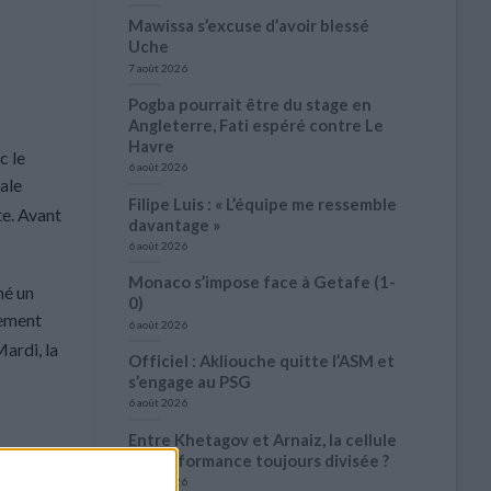
Mawissa s’excuse d’avoir blessé
Uche
7 août 2026
Pogba pourrait être du stage en
Angleterre, Fati espéré contre Le
Havre
c le
6 août 2026
ale
Filipe Luis : « L’équipe me ressemble
e. Avant
davantage »
6 août 2026
Monaco s’impose face à Getafe (1-
né un
0)
èrement
6 août 2026
ardi, la
Officiel : Akliouche quitte l’ASM et
s’engage au PSG
6 août 2026
Entre Khetagov et Arnaiz, la cellule
de performance toujours divisée ?
6 août 2026