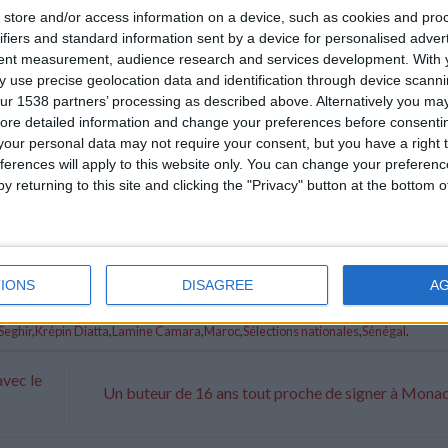
store and/or access information on a device, such as cookies and pro
ifiers and standard information sent by a device for personalised adver
tent measurement, audience research and services development.
With 
 use precise geolocation data and identification through device scanni
ur 1538 partners’ processing as described above. Alternatively you may 
ore detailed information and change your preferences before consenti
our personal data may not require your consent, but you have a right t
ferences will apply to this website only. You can change your preferen
y returning to this site and clicking the "Privacy" button at the bottom
IONS
DISAGREE
A
Seghir
,
Krépin Diatta
,
Lamine Camara
,
Maroc
,
Sélections nationales
,
Sénégal
.
avec le
Un buteur de 16 ans tout proche de signer à Mona