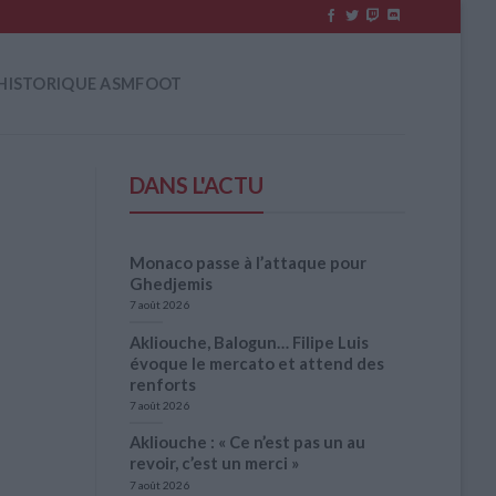
HISTORIQUE ASMFOOT
DANS L'ACTU
Monaco passe à l’attaque pour
Ghedjemis
7 août 2026
Akliouche, Balogun… Filipe Luis
évoque le mercato et attend des
renforts
7 août 2026
Akliouche : « Ce n’est pas un au
revoir, c’est un merci »
7 août 2026