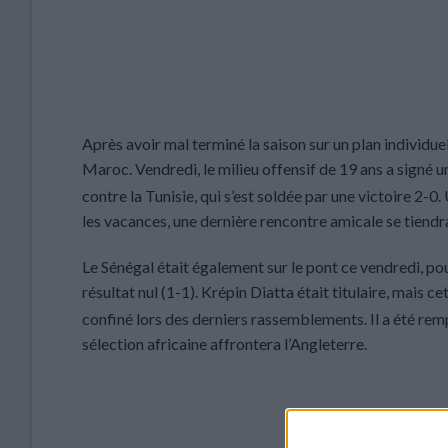
Après avoir mal terminé la saison sur un plan individue
Maroc. Vendredi, le milieu offensif de 19 ans a signé 
contre la Tunisie, qui s’est soldée par une victoire 2-
les vacances, une dernière rencontre amicale se tiendr
Le Sénégal était également sur le pont ce vendredi, po
résultat nul (1-1). Krépin Diatta était titulaire, mais c
confiné lors des derniers rassemblements. Il a été rem
sélection africaine affrontera l’Angleterre.